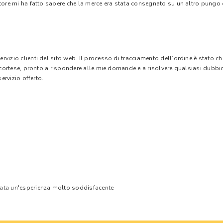
tore mi ha fatto sapere che la merce era stata consegnato su un altro pungo di
vizio clienti del sito web. Il processo di tracciamento dell’ordine è stato c
e cortese, pronto a rispondere alle mie domande e a risolvere qualsiasi dubbi
ervizio offerto.
tata un'esperienza molto soddisfacente