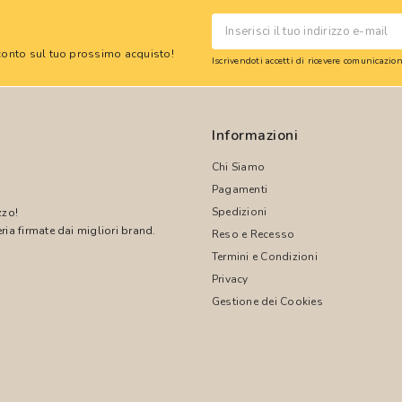
 sconto sul tuo prossimo acquisto!
Iscrivendoti accetti di ricevere comunicazi
Informazioni
Chi Siamo
Pagamenti
Spedizioni
zzo!
ria firmate dai migliori brand.
Reso e Recesso
Termini e Condizioni
!
Privacy
Gestione dei Cookies