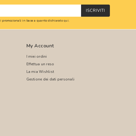
ISCRIVITI
oni promozionali in base a quanto dichiarato
qui
.
My Account
I miei ordini
Effettua un reso
La mia Wishlist
Gestione dei dati personali