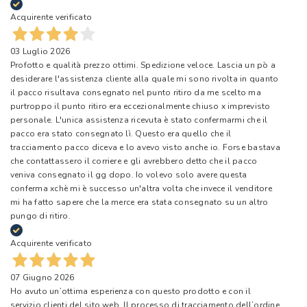
Acquirente verificato
03 Luglio 2026
Profotto e qualità prezzo ottimi. Spedizione veloce. Lascia un pò a
desiderare l'assistenza cliente alla quale mi sono rivolta in quanto
il pacco risultava consegnato nel punto ritiro da me scelto ma
purtroppo il punto ritiro era eccezionalmente chiuso x imprevisto
personale. L'unica assistenza ricevuta è stato confermarmi che il
pacco era stato consegnato lì. Questo era quello che il
tracciamento pacco diceva e lo avevo visto anche io. Forse bastava
che contattassero il corriere e gli avrebbero detto che il pacco
veniva consegnato il gg dopo. Io volevo solo avere questa
conferma xchè mi è successo un'altra volta che invece il venditore
mi ha fatto sapere che la merce era stata consegnato su un altro
pungo di ritiro.
Acquirente verificato
07 Giugno 2026
Ho avuto un’ottima esperienza con questo prodotto e con il
servizio clienti del sito web. Il processo di tracciamento dell’ordine