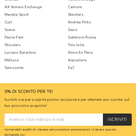
AX Armani Exchange
Camore
Marella Sport
Skechers
Cult
Andrea Pinto
Vueva
Geox
Paola Ferri
Gattinoni Roma
Shooters
Tres Jolie
Luciano Barachini
Alma En Pena
Melluso
Aquaclara
Samsonite
Ea7
5% DI SCONTO PER TE!
Iscriviti ora per scoprire promo esclusive e per ottenere uno sconto sul
tuo prossimo acquisto!
ISCRIVITI
Iscrivendoti accetti di ricevere comunicazioni promozionali in base a quanto
dichiarato
qui
.