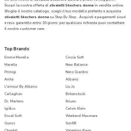
Scopri la nostra offerta di
stivaletti Skechers donna
in vendita online.
Sfoglia il nostro catalogo, scegli il tuo modello preferito e acquista
stivaletti Skechers donna
su
Step By Step
. Acquisti e pagamenti sicuri
e reso garantito entro 30 giorni; per qualsiasi richiesta puoi contattare
il nostro customer care.
Top Brands
Emme Marella
Cinzia Soft
Marella
New Balance
Primigi
Nero Giardini
Anita
Albano
L'amour By Albano
Liu Jo
Callaghan
Birkenstock
Dr. Martens
Iblues
Igi&co
Calvin Klein
Enval Soft
Weekend Maxmara
Guess
Sun68
Chantal
Valentino Bags