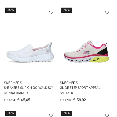
30%
20%
SKECHERS
SKECHERS
SNEAKERS SLIP ON GO WALK JOY
GLIDE STEP SPORT APPEAL
DONNA BIANCO
SNEAKERS
€ 45,45
€ 59,92
€ 64,94
€ 74,90
30%
20%