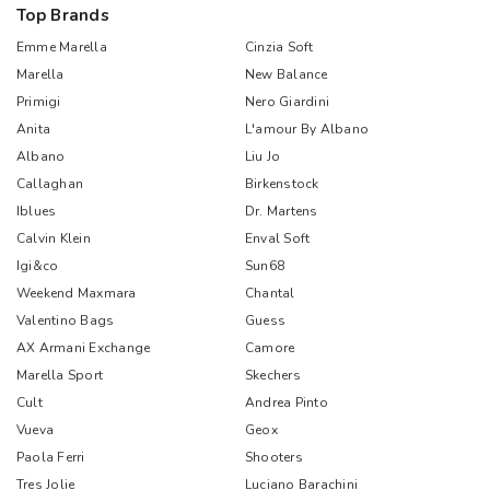
Top Brands
Emme Marella
Cinzia Soft
Marella
New Balance
Primigi
Nero Giardini
Anita
L'amour By Albano
Albano
Liu Jo
Callaghan
Birkenstock
Iblues
Dr. Martens
Calvin Klein
Enval Soft
Igi&co
Sun68
Weekend Maxmara
Chantal
Valentino Bags
Guess
AX Armani Exchange
Camore
Marella Sport
Skechers
Cult
Andrea Pinto
Vueva
Geox
Paola Ferri
Shooters
Tres Jolie
Luciano Barachini