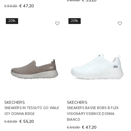
€ 55,20
€ 69,00
€ 47,20
€ 59,00
20%
20%
SKECHERS
SKECHERS
SNEAKERS IN TESSUTO GO WALK
SNEAKERS BASSE BOBS B FLEX
JOY DONNA BEIGE
VISIONARY ESSENCE DONNA
BIANCO
€ 55,20
€ 69,00
€ 47,20
€ 59,00