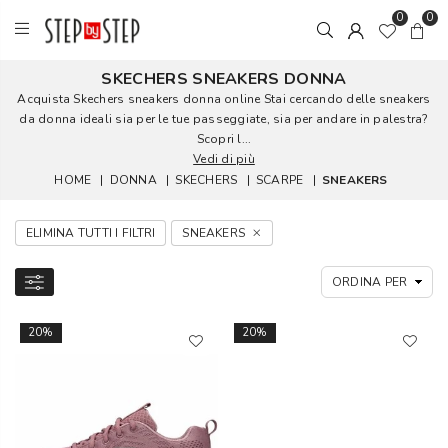
0
0
SKECHERS SNEAKERS DONNA
Acquista Skechers sneakers donna online Stai cercando delle sneakers
da donna ideali sia per le tue passeggiate, sia per andare in palestra?
Scopri l...
Vedi di più
HOME
|
DONNA
|
SKECHERS
|
SCARPE
|
SNEAKERS
ELIMINA TUTTI I FILTRI
SNEAKERS
20%
20%