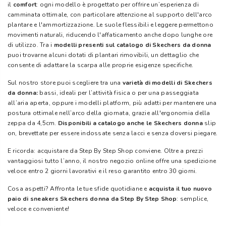
il
comfort
: ogni modello è progettato per offrire un’esperienza di
camminata ottimale, con particolare attenzione al supporto dell'arco
plantare e l'ammortizzazione. Le suole flessibili e leggere permettono
movimenti naturali, riducendo l'affaticamento anche dopo lunghe ore
di utilizzo. Tra i
modelli presenti sul catalogo di Skechers da donna
puoi trovarne alcuni dotati di plantari rimovibili, un dettaglio che
consente di adattare la scarpa alle proprie esigenze specifiche.
Sul nostro store puoi scegliere tra una
varietà di modelli di Skechers
da donna:
bassi, ideali per l’attività fisica o per una passeggiata
all’aria aperta, oppure i modelli platform, più adatti per mantenere una
postura ottimale nell’arco della giornata, grazie all'ergonomia della
zeppa da 4,5cm.
Disponibili a catalogo anche le Skechers donna
slip
on, brevettate per essere indossate senza lacci e senza doversi piegare.
E ricorda: acquistare da Step By Step Shop conviene. Oltre a prezzi
vantaggiosi tutto l’anno, il nostro negozio online offre una spedizione
veloce entro 2 giorni lavorativi e il reso garantito entro 30 giorni.
Cosa aspetti? Affronta le tue sfide quotidiane e
acquista il tuo nuovo
paio di sneakers Skechers donna da Step By Step Shop
: semplice,
veloce e conveniente!