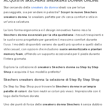
ACQUISTA SKECHERS SNEAKERS DONNA ONLINE
Stai cercando delle
sneakers da donna
ideali sia per le tue
passeggiate, sia per andare in palestra?
Scopri le nuove Skechers
sneakers donna
, le sneakers perfette per chi cerca comfort e stile in
un'unica calzatura.
La loro forma ergonomica e il design innovativo hanno reso le
Skechers donna essenziali per la vita quotidiana
: i tessuti traspiranti e
le suole sono progettate per garantire il massimo comfort durante
l'uso. I modelli disponibili variano da quelli più sportivi a quelli dallo
stile casual, con opzioni che includono
suole ammortizzate e plantari
memory foam
, offrendo un supporto eccezionale per il piede durante
l'intera giornata.
Esplora la collezione di
sneakers Skechers donna su Step by Step
Shop
e acquista il tuo modello preferito!
Skechers sneakers donna: la selezione di Step By Step Shop
Da Step by Step Shop puoi trovare le
Skechers donna in un’ampia
palette di colori
: dai toni neutri ai colori più vivaci. Impreziosite con il
logo dalle finiture dorate.
Uno dei punti di forza delle
sneakers donna Skechers
è senza dubbio