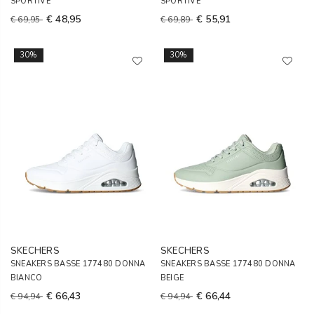
SPORTIVE
SPORTIVE
€ 48,95
€ 55,91
€ 69,95
€ 69,89
30%
30%
SKECHERS
SKECHERS
SNEAKERS BASSE 177480 DONNA
SNEAKERS BASSE 177480 DONNA
BIANCO
BEIGE
€ 66,43
€ 66,44
€ 94,94
€ 94,94