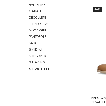
BALLERINE
40%
CIABATTE
DÉCOLLETÉ
ESPADRILLAS
MOCASSINI
PANTOFOLE
SABOT
SANDALI
SLINGBACK
SNEAKERS
STIVALETTI
TACCO ALTO
TACCO BASSO
STIVALI
NERO GIA
STRINGATE
STIVALETT