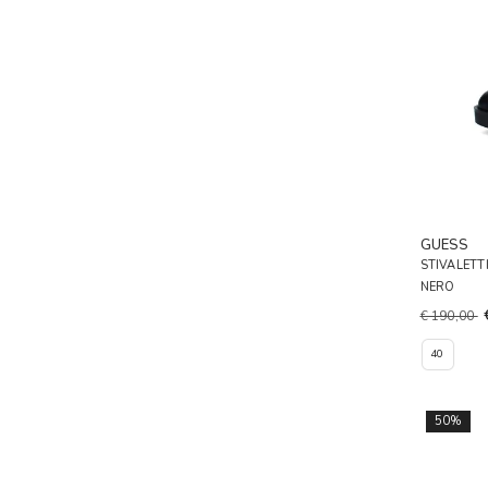
GUESS
STIVALETT
NERO
€ 190,00
40
50%