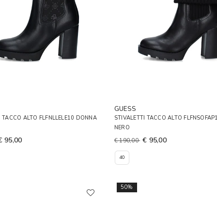
GUESS
I TACCO ALTO FLFNLLELE10 DONNA
STIVALETTI TACCO ALTO FLFNSOFA
NERO
€ 95,00
€ 95,00
€ 190,00
40
50%