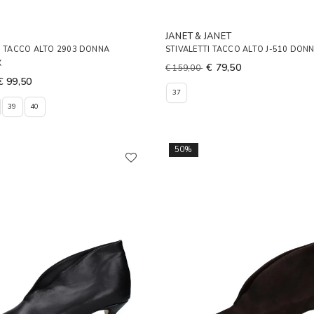
JANET & JANET
I TACCO ALTO 2903 DONNA
STIVALETTI TACCO ALTO J-510 DON
X
€ 79,50
€ 159,00
€ 99,50
37
39
40
50%