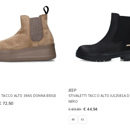
JEEP
I TACCO ALTO 39A5 DONNA BEIGE
STIVALETTI TACCO ALTO JL52581A 
NERO
€ 72,50
€ 44,94
€ 89,89
40
41