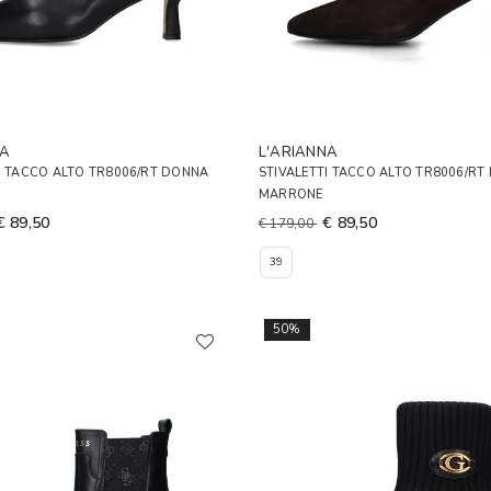
NA
L'ARIANNA
I TACCO ALTO TR8006/RT DONNA
STIVALETTI TACCO ALTO TR8006/RT
MARRONE
€ 89,50
€ 89,50
€ 179,00
39
50%