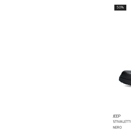
50%
JEEP
STIVALETT
NERO