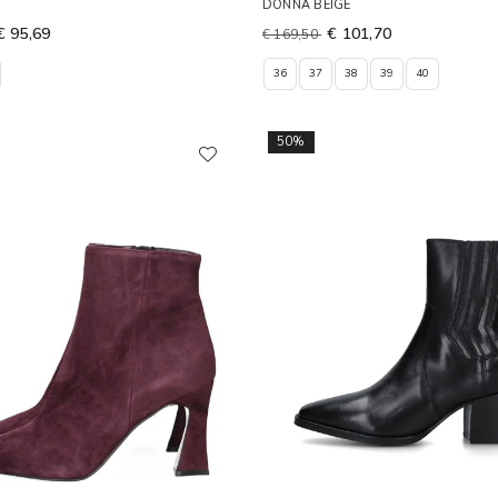
DONNA BEIGE
€ 95,69
€ 101,70
€ 169,50
36
37
38
39
40
50%