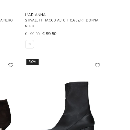
L'ARIANNA
NA NERO
STIVALETTI TACCO ALTO TR1662/RT DONNA
NERO
€ 99,50
€ 199,00
39
50%