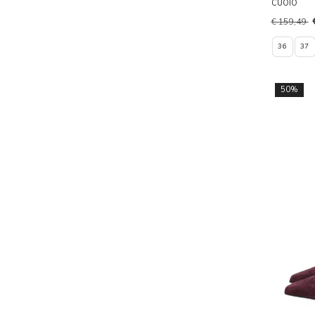
CUOIO
€ 159,49
36
37
50%