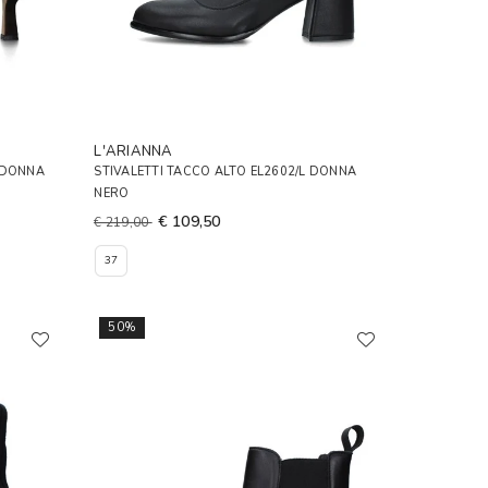
L'ARIANNA
 DONNA
STIVALETTI TACCO ALTO EL2602/L DONNA
NERO
€ 109,50
€ 219,00
37
50%