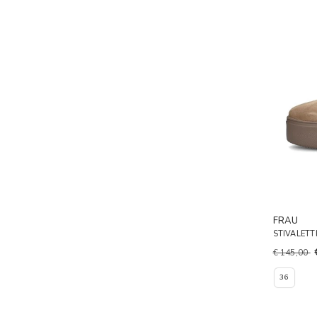
FRAU
STIVALETT
€ 145,00
36