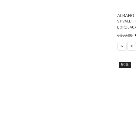
ALBANO
STIVALETT
BORDEAU
€ 199,00
37
38
50%