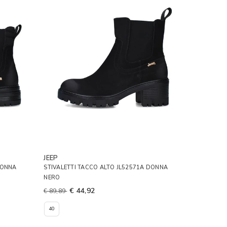
JEEP
DONNA
STIVALETTI TACCO ALTO JL52571A DONNA
NERO
€ 44,92
€ 89,89
40