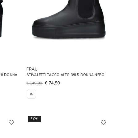
FRAU
P10 DONNA
STIVALETTI TACCO ALTO 39L5 DONNA NERO
€ 74,50
€ 149,00
40
50%