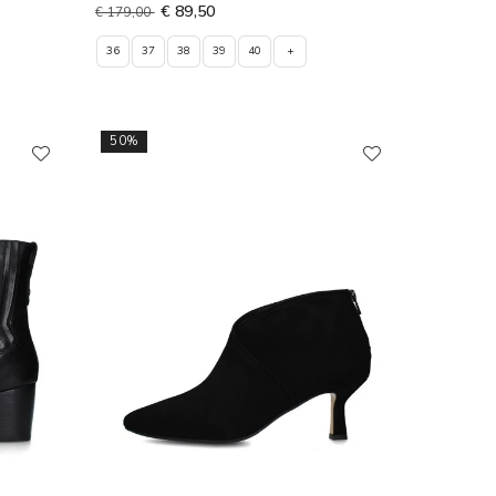
€ 89,50
€ 179,00
36
37
38
39
40
+
50%