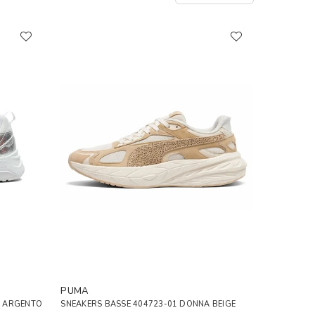
PUMA
A ARGENTO
SNEAKERS BASSE 404723-01 DONNA BEIGE