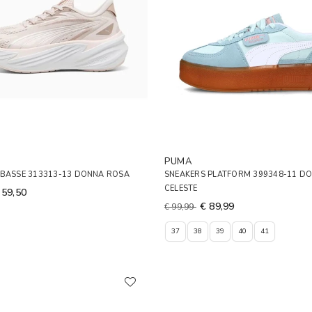
PUMA
 BASSE 313313-13 DONNA ROSA
SNEAKERS PLATFORM 399348-11 D
CELESTE
 59,50
€ 89,99
€ 99,99
37
38
39
40
41