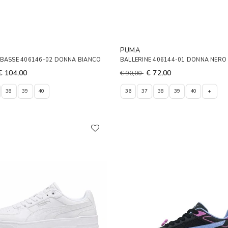
PUMA
 BASSE 406146-02 DONNA BIANCO
BALLERINE 406144-01 DONNA NERO
€ 104,00
€ 72,00
€ 90,00
38
39
40
36
37
38
39
40
+