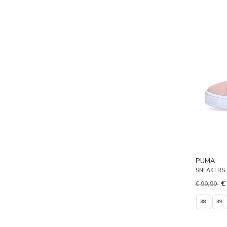
PUMA
SNEAKERS
€
€ 99,99
38
39