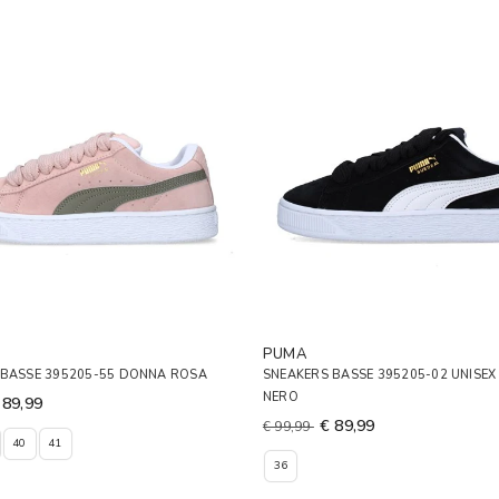
PUMA
 BASSE 395205-55 DONNA ROSA
SNEAKERS BASSE 395205-02 UNISE
NERO
 89,99
€ 89,99
€ 99,99
40
41
36