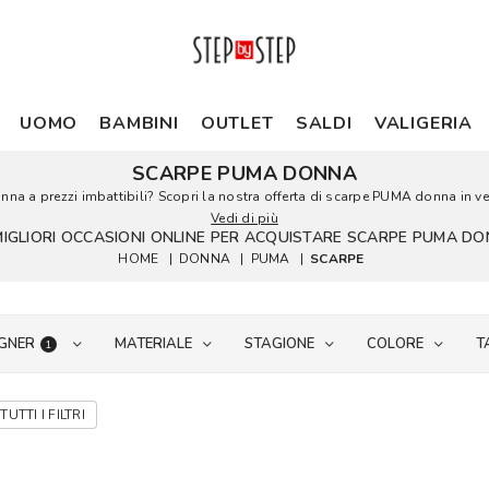
UOMO
BAMBINI
OUTLET
SALDI
VALIGERIA
SCARPE PUMA DONNA
nna a prezzi imbattibili? Scopri la nostra offerta di scarpe PUMA donna in vend
Vedi di più
MIGLIORI OCCASIONI ONLINE PER ACQUISTARE SCARPE PUMA D
HOME
|
DONNA
|
PUMA
|
SCARPE
GNER
MATERIALE
STAGIONE
COLORE
T
1
TUTTI I FILTRI