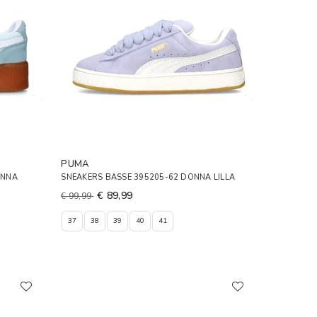
PUMA
ONNA
SNEAKERS BASSE 395205-62 DONNA LILLA
€ 89,99
€ 99,99
37
38
39
40
41