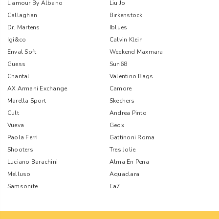
L'amour By Albano
Liu Jo
Callaghan
Birkenstock
Dr. Martens
Iblues
Igi&co
Calvin Klein
Enval Soft
Weekend Maxmara
Guess
Sun68
Chantal
Valentino Bags
AX Armani Exchange
Camore
Marella Sport
Skechers
Cult
Andrea Pinto
Vueva
Geox
Paola Ferri
Gattinoni Roma
Shooters
Tres Jolie
Luciano Barachini
Alma En Pena
Melluso
Aquaclara
Samsonite
Ea7