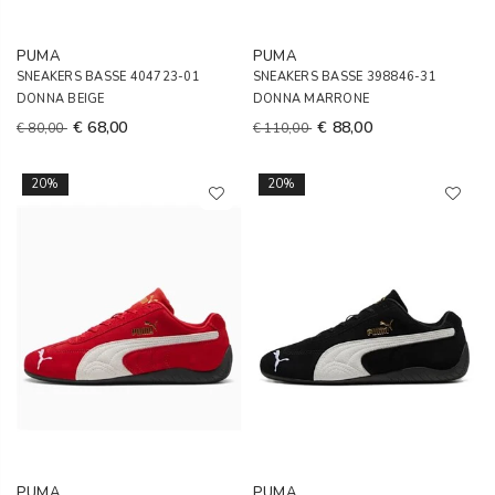
PUMA
PUMA
SNEAKERS BASSE 404723-01
SNEAKERS BASSE 398846-31
DONNA BEIGE
DONNA MARRONE
€ 68,00
€ 88,00
€ 80,00
€ 110,00
20%
20%
PUMA
PUMA