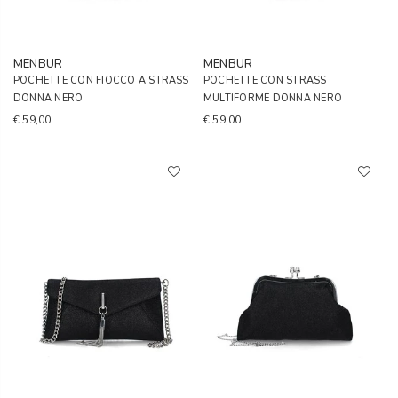
MENBUR
MENBUR
POCHETTE CON FIOCCO A STRASS
POCHETTE CON STRASS
DONNA NERO
MULTIFORME DONNA NERO
€ 59,00
€ 59,00