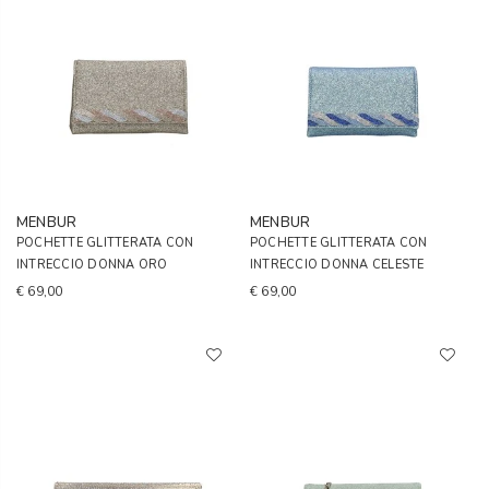
MENBUR
MENBUR
POCHETTE GLITTERATA CON
POCHETTE GLITTERATA CON
INTRECCIO DONNA ORO
INTRECCIO DONNA CELESTE
€ 69,00
€ 69,00