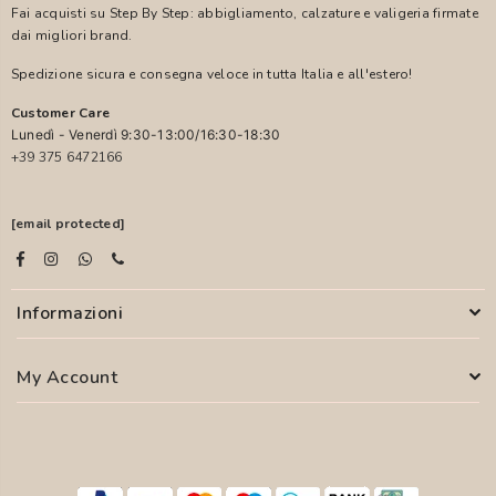
Fai acquisti su Step By Step: abbigliamento, calzature e valigeria firmate
dai migliori brand.
Spedizione sicura e consegna veloce in tutta Italia e all'estero!
Customer Care
Lunedì - Venerdì 9:30-13:00/16:30-18:30
+39 375 6472166
[email protected]
Informazioni
My Account