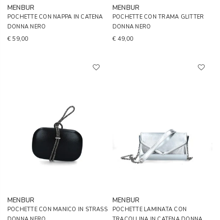
MENBUR
MENBUR
POCHETTE CON NAPPA IN CATENA
POCHETTE CON TRAMA GLITTER
DONNA NERO
DONNA NERO
€ 59,00
€ 49,00
MENBUR
MENBUR
POCHETTE CON MANICO IN STRASS
POCHETTE LAMINATA CON
DONNA NERO
TRACOLLINA IN CATENA DONNA