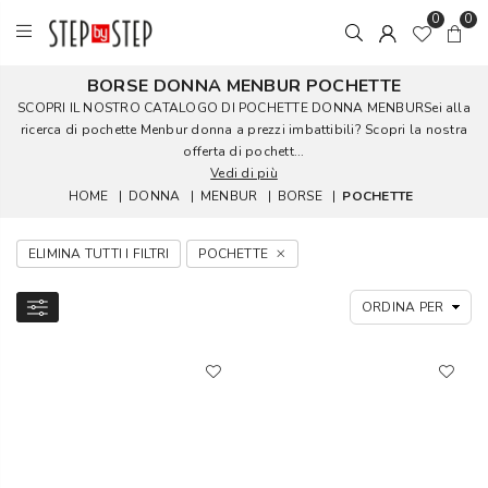
0
0
BORSE DONNA MENBUR POCHETTE
SCOPRI IL NOSTRO CATALOGO DI POCHETTE DONNA MENBURSei alla
ricerca di pochette Menbur donna a prezzi imbattibili? Scopri la nostra
offerta di pochett...
Vedi di più
HOME
|
DONNA
|
MENBUR
|
BORSE
|
POCHETTE
ELIMINA TUTTI I FILTRI
POCHETTE