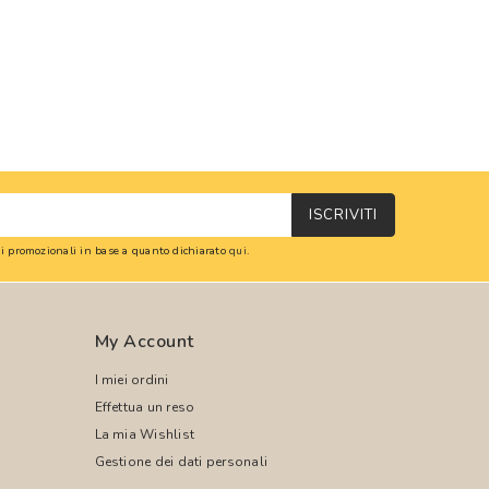
ISCRIVITI
oni promozionali in base a quanto dichiarato
qui
.
My Account
I miei ordini
Effettua un reso
La mia Wishlist
Gestione dei dati personali