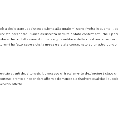
 pò a desiderare l'assistenza cliente alla quale mi sono rivolta in quanto il 
evisto personale. L'unica assistenza ricevuta è stato confermarmi che il pacc
stava che contattassero il corriere e gli avrebbero detto che il pacco veniva
tore mi ha fatto sapere che la merce era stata consegnato su un altro pungo di
vizio clienti del sito web. Il processo di tracciamento dell’ordine è stato c
e cortese, pronto a rispondere alle mie domande e a risolvere qualsiasi dubbi
ervizio offerto.