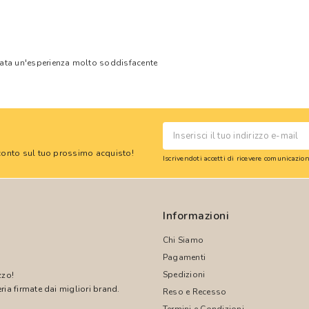
tata un'esperienza molto soddisfacente
 sconto sul tuo prossimo acquisto!
Iscrivendoti accetti di ricevere comunicazi
Informazioni
Chi Siamo
Pagamenti
Spedizioni
zzo!
ria firmate dai migliori brand.
Reso e Recesso