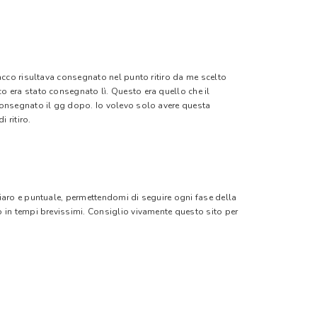
pacco risultava consegnato nel punto ritiro da me scelto
o era stato consegnato lì. Questo era quello che il
 consegnato il gg dopo. Io volevo solo avere questa
 ritiro.
hiaro e puntuale, permettendomi di seguire ogni fase della
o in tempi brevissimi. Consiglio vivamente questo sito per