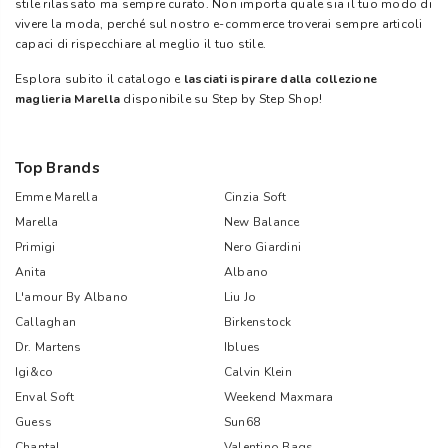
stile rilassato ma sempre curato. Non importa quale sia il tuo modo di
vivere la moda, perché sul nostro e-commerce troverai sempre articoli
capaci di rispecchiare al meglio il tuo stile.
Esplora subito il catalogo e
lasciati ispirare dalla collezione
maglieria Marella
disponibile su Step by Step Shop!
Top Brands
Emme Marella
Cinzia Soft
Marella
New Balance
Primigi
Nero Giardini
Anita
Albano
L'amour By Albano
Liu Jo
Callaghan
Birkenstock
Dr. Martens
Iblues
Igi&co
Calvin Klein
Enval Soft
Weekend Maxmara
Guess
Sun68
Chantal
Valentino Bags