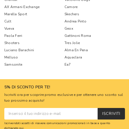
AX Armani Exchange
Camore
Marella Sport
Skechers
Cult
Andrea Pinto
Vueva
Geox
Paola Ferri
Gattinoni Roma
Shooters
Tres Jolie
Luciano Barachini
Alma En Pena
Melluso
Aquaclara
Samsonite
Ea7
5% DI SCONTO PER TE!
Iscriviti ora per scoprire promo esclusive e per ottenere uno sconto sul
tuo prossimo acquisto!
ISCRIVITI
Iscrivendoti accetti di ricevere comunicazioni promozionali in base a quanto
dichiarato
qui
.