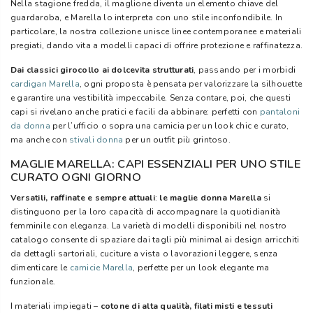
Nella stagione fredda, il maglione diventa un elemento chiave del
guardaroba, e Marella lo interpreta con uno stile inconfondibile. In
particolare, la nostra collezione unisce linee contemporanee e materiali
pregiati, dando vita a modelli capaci di offrire protezione e raffinatezza.
Dai classici girocollo ai dolcevita strutturati
, passando per i morbidi
cardigan Marella
, ogni proposta è pensata per valorizzare la silhouette
e garantire una vestibilità impeccabile. Senza contare, poi, che questi
capi si rivelano anche pratici e facili da abbinare: perfetti con
pantaloni
da donna
per l’ufficio o sopra una camicia per un look chic e curato,
ma anche con
stivali donna
per un outfit più grintoso.
MAGLIE MARELLA: CAPI ESSENZIALI PER UNO STILE
CURATO OGNI GIORNO
Versatili, raffinate e sempre attuali
:
le maglie donna Marella
si
distinguono per la loro capacità di accompagnare la quotidianità
femminile con eleganza. La varietà di modelli disponibili nel nostro
catalogo consente di spaziare dai tagli più minimal ai design arricchiti
da dettagli sartoriali, cuciture a vista o lavorazioni leggere, senza
dimenticare le
camicie Marella
, perfette per un look elegante ma
funzionale.
I materiali impiegati –
cotone di alta qualità, filati misti e tessuti