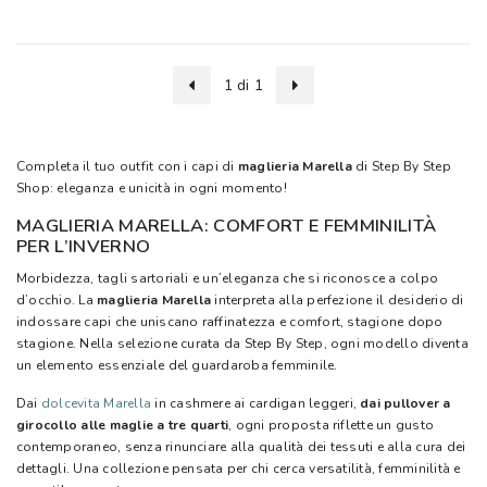
1 di 1
Completa il tuo outfit con i capi di
maglieria Marella
di Step By Step
Shop: eleganza e unicità in ogni momento!
MAGLIERIA MARELLA: COMFORT E FEMMINILITÀ
PER L’INVERNO
Morbidezza, tagli sartoriali e un’eleganza che si riconosce a colpo
d’occhio. La
maglieria Marella
interpreta alla perfezione il desiderio di
indossare capi che uniscano raffinatezza e comfort, stagione dopo
stagione. Nella selezione curata da Step By Step, ogni modello diventa
un elemento essenziale del guardaroba femminile.
Dai
dolcevita Marella
in cashmere ai cardigan leggeri,
dai pullover a
girocollo alle maglie a tre quarti
, ogni proposta riflette un gusto
contemporaneo, senza rinunciare alla qualità dei tessuti e alla cura dei
dettagli. Una collezione pensata per chi cerca versatilità, femminilità e