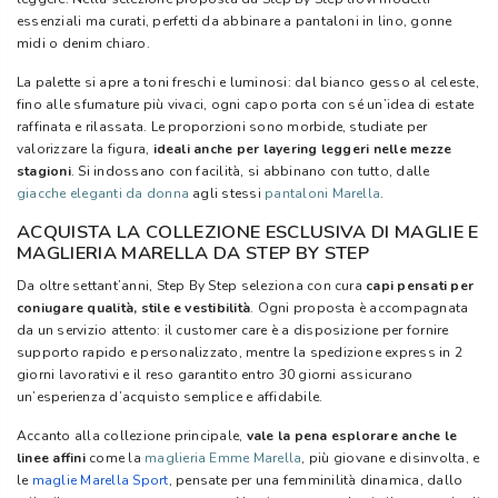
essenziali ma curati, perfetti da abbinare a pantaloni in lino, gonne
midi o denim chiaro.
La palette si apre a toni freschi e luminosi: dal bianco gesso al celeste,
fino alle sfumature più vivaci, ogni capo porta con sé un’idea di estate
raffinata e rilassata. Le proporzioni sono morbide, studiate per
valorizzare la figura,
ideali anche per layering leggeri nelle mezze
stagioni
. Si indossano con facilità, si abbinano con tutto, dalle
giacche eleganti da donna
agli stessi
pantaloni Marella
.
ACQUISTA LA COLLEZIONE ESCLUSIVA DI MAGLIE E
MAGLIERIA MARELLA DA STEP BY STEP
Da oltre settant’anni, Step By Step seleziona con cura
capi pensati per
coniugare qualità, stile e vestibilità
. Ogni proposta è accompagnata
da un servizio attento: il customer care è a disposizione per fornire
supporto rapido e personalizzato, mentre la spedizione express in 2
giorni lavorativi e il reso garantito entro 30 giorni assicurano
un’esperienza d’acquisto semplice e affidabile.
Accanto alla collezione principale,
vale la pena esplorare anche le
linee affini
come la
maglieria Emme Marella
, più giovane e disinvolta, e
le
maglie Marella Sport
, pensate per una femminilità dinamica, dallo