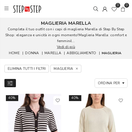
0
0
MAGLIERIA MARELLA
Completa il tuo outfit con i capi di maglieria Marella di Step By Step
Shop: eleganza e unicità in ogni momento!Maglieria Marella: comfort e
femminil...
Vedi di più
HOME
|
DONNA
|
MARELLA
|
ABBIGLIAMENTO
|
MAGLIERIA
ELIMINA TUTTI I FILTRI
MAGLIERIA
40%
40%