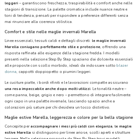
leggeri
– garantiscono freschezza, traspirabilità e comfort anche nelle
stagioni di transizione. La palette cromatica include nuance neutre e
toni di tendenza, pensati per rispondere a preferenze differenti senza
mai rinunciare alla coerenza stilistica.
Comfort e stile nelle maglie invernali Marella
Linee essenziali, tessuti caldi e dettagli discreti:
le maglie invernali
Marella coniugano perfettamente stile e protezione
, offrendo una
risposta raffinata alle esigenze della stagione fredda. I modelli
presenti nella selezione Step By Step spaziano dai dolcevita essenziali
alle proposte con scollo morbido, ideali da indossare sotto
blazer
donna
, cappotti doppiopetto o piumini leggeri.
Le cuciture piatte, i bordi rifiniti e le lavorazioni compatte assicurano
una resa impeccabile anche dopo molti utilizzi
. Le tonalità neutre –
come panna, beige, grigio e nero – permettono di integrare facilmente
ogni capo in una palette invernale, lasciando spazio anche a
colorazioni più sature per chi desidera un tocco distintivo.
Maglie estive Marella, leggerezza e colore per la bella stagione
Concepite per
accompagnare i mesi più caldi con eleganza
,
le maglie
estive Marella
si distinguono per linee ariose, scolli aperti e strutture
leggere. Nella selezione proposta da Step By Step trovi modelli