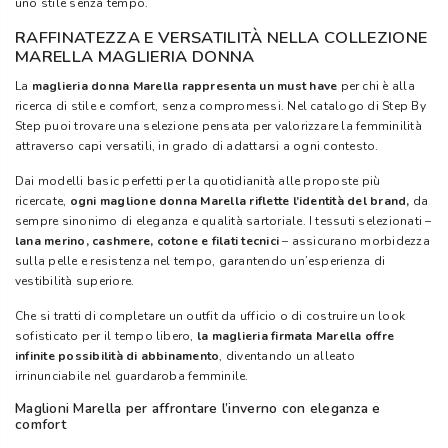
uno stile senza tempo.
RAFFINATEZZA E VERSATILITÀ NELLA COLLEZIONE
MARELLA MAGLIERIA DONNA
La
maglieria donna Marella
rappresenta un must have
per chi è alla
ricerca di stile e comfort, senza compromessi. Nel catalogo di Step By
Step puoi trovare una selezione pensata per valorizzare la femminilità
attraverso capi versatili, in grado di adattarsi a ogni contesto.
Dai modelli basic perfetti per la quotidianità alle proposte più
ricercate,
ogni maglione donna Marella riflette l’identità del brand,
da
sempre sinonimo di eleganza e qualità sartoriale. I tessuti selezionati –
lana merino, cashmere, cotone e filati tecnici
– assicurano morbidezza
sulla pelle e resistenza nel tempo, garantendo un’esperienza di
vestibilità superiore.
Che si tratti di completare un outfit da ufficio o di costruire un look
sofisticato per il tempo libero,
la maglieria firmata Marella
offre
infinite possibilità di abbinamento
, diventando un alleato
irrinunciabile nel guardaroba femminile.
Maglioni Marella per affrontare l’inverno con eleganza e
comfort