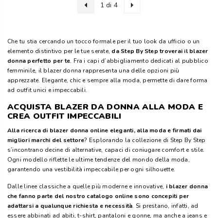
1 di 4
Che tu stia cercando un tocco formale per il tuo look da ufficio o un
elemento distintivo per le tue serate,
da Step By Step troverai il blazer
donna perfetto per te
. Fra i capi d’abbigliamento dedicati al pubblico
femminile, il blazer donna rappresenta una delle opzioni più
apprezzate. Elegante, chic e sempre alla moda, permette di dare forma
ad outfit unici e impeccabili.
ACQUISTA BLAZER DA DONNA ALLA MODA E
CREA OUTFIT IMPECCABILI
Alla ricerca di blazer donna online eleganti, alla moda e firmati dai
migliori marchi del settore
? Esplorando la collezione di Step By Step
s’incontrano decine di alternative, capaci di coniugare comfort e stile.
Ogni modello riflette le ultime tendenze del mondo della moda,
garantendo una vestibilità impeccabile per ogni silhouette.
Dalle linee classiche a quelle più moderne e innovative,
i blazer donna
che fanno parte del nostro catalogo online sono concepiti per
adattarsi a qualunque richiesta e necessità
. Si prestano, infatti, ad
essere abbinati ad abiti, t-shirt, pantaloni e gonne, ma anche a jeans e