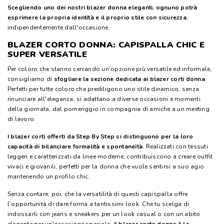
Scegliendo uno dei nostri blazer donna eleganti, ognuno potrà
esprimere la propria identità e il proprio stile con sicurezza
,
indipendentemente dall'occasione.
BLAZER CORTO DONNA: CAPISPALLA CHIC E
SUPER VERSATILE
Per coloro che stanno cercando un’opzione più versatile ed informale,
consigliamo di
sfogliare la sezione dedicata ai blazer corti donna
.
Perfetti per tutte coloro che prediligono uno stile dinamico, senza
rinunciare all'eleganza, si adattano a diverse occasioni e momenti
della giornata, dal pomeriggio in compagnia di amiche a un meeting
di lavoro.
I blazer corti offerti da Step By Step si distinguono per la loro
capacità di
bilanciare formalità e spontaneità
. Realizzati con tessuti
leggeri e caratterizzati da linee moderne, contribuiscono a creare outfit
vivaci e giovanili, perfetti per la donna che vuole sentirsi a suo agio
mantenendo un profilo chic.
Senza contare, poi, che la versatilità di questi capispalla offre
l’opportunità di dare forma a tantissimi look. Che tu scelga di
indossarli con jeans e sneakers per un look casual o con un abito