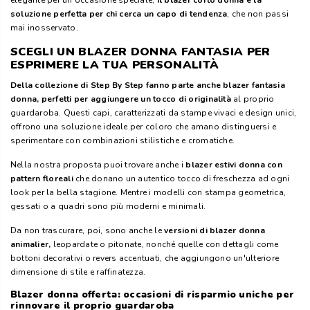
elegante per un'occasione speciale,
il blazer corto donna è la
soluzione perfetta per chi cerca un capo di tendenza
, che non passi
mai inosservato.
SCEGLI UN BLAZER DONNA FANTASIA PER
ESPRIMERE LA TUA PERSONALITÀ
Della collezione di Step By Step fanno parte anche blazer fantasia
donna, perfetti per aggiungere un tocco di originalità
al proprio
guardaroba. Questi capi, caratterizzati da stampe vivaci e design unici,
offrono una soluzione ideale per coloro che amano distinguersi e
sperimentare con combinazioni stilistiche e cromatiche.
Nella nostra proposta puoi trovare anche i
blazer estivi donna con
pattern floreali
che donano un autentico tocco di freschezza ad ogni
look per la bella stagione. Mentre i modelli con stampa geometrica,
gessati o a quadri sono più moderni e minimali.
Da non trascurare, poi, sono anche le
versioni di blazer donna
animalier,
leopardate o pitonate, nonché quelle con dettagli come
bottoni decorativi o revers accentuati, che aggiungono un'ulteriore
dimensione di stile e raffinatezza.
Blazer donna offerta: occasioni di risparmio uniche per
rinnovare il proprio guardaroba