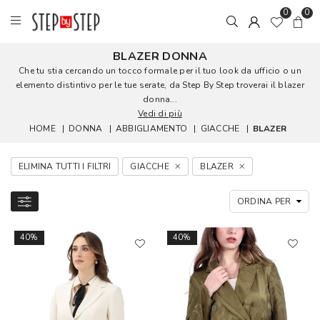
0
0
BLAZER DONNA
Che tu stia cercando un tocco formale per il tuo look da ufficio o un
elemento distintivo per le tue serate, da Step By Step troverai il blazer
donna...
Vedi di più
HOME
|
DONNA
|
ABBIGLIAMENTO
|
GIACCHE
|
BLAZER
ELIMINA TUTTI I FILTRI
GIACCHE
BLAZER
40%
40%