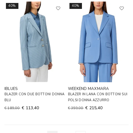
40%
40%
IBLUES
WEEKEND MAXMARA
BLAZER CON DUE BOTTONI DONNA
BLAZER IN LANA CON BOTTONI SUI
BLU
POLSI DONNA AZZURRO
€ 113,40
€ 215,40
€ 189,00
€ 359,00