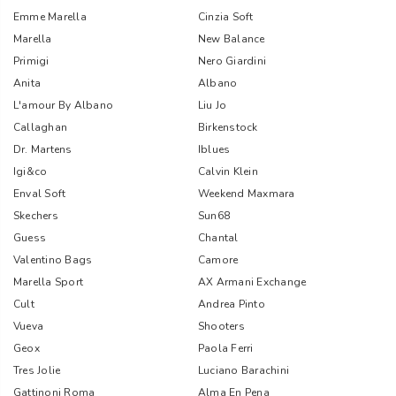
Emme Marella
Cinzia Soft
Marella
New Balance
Primigi
Nero Giardini
Anita
Albano
L'amour By Albano
Liu Jo
Callaghan
Birkenstock
Dr. Martens
Iblues
Igi&co
Calvin Klein
Enval Soft
Weekend Maxmara
Skechers
Sun68
Guess
Chantal
Valentino Bags
Camore
Marella Sport
AX Armani Exchange
Cult
Andrea Pinto
Vueva
Shooters
Geox
Paola Ferri
Tres Jolie
Luciano Barachini
Gattinoni Roma
Alma En Pena