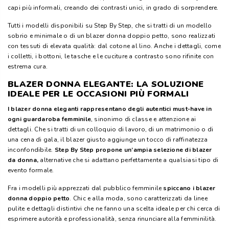
capi più informali, creando dei contrasti unici, in grado di sorprendere.
Tutti i modelli disponibili su Step By Step, che si tratti di un modello
sobrio e minimale o di un blazer donna doppio petto, sono realizzati
con tessuti di elevata qualità: dal cotone al lino. Anche i dettagli, come
i colletti, i bottoni, le tasche e le cuciture a contrasto sono rifinite con
estrema cura.
BLAZER DONNA ELEGANTE: LA SOLUZIONE
IDEALE PER LE OCCASIONI PIÙ FORMALI
I blazer donna eleganti rappresentano degli autentici must-have in
ogni guardaroba femminile
, sinonimo di classe e attenzione ai
dettagli. Che si tratti di un colloquio di lavoro, di un matrimonio o di
una cena di gala, il blazer giusto aggiunge un tocco di raffinatezza
inconfondibile.
Step By Step propone un’ampia selezione di blazer
da donna,
alternative che si adattano perfettamente a qualsiasi tipo di
evento formale.
Fra i modelli più apprezzati dal pubblico femminile
spiccano i blazer
donna doppio petto
. Chic e alla moda, sono caratterizzati da linee
pulite e dettagli distintivi che ne fanno una scelta ideale per chi cerca di
esprimere autorità e professionalità, senza rinunciare alla femminilità.