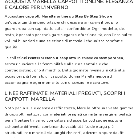
ACQUISTA MARELLA CAPPOTTI ONLINE: ELEGANZA
E CALORE PER L’INVERNO
Acquistare
cappotti Marella online su Step By Step Shop
è
un'opportunità imperdibile per chi desidera arricchire il proprio
guardaroba con capi dallo stile inconfondibile. Ogni modello, del
resto, è pensato per coniugare eleganza e funzionalità, con linee pulite,
volumi bilanciati e una selezione di materiali che unisce comfort e
qualità.
Le collezioni
reinterpretano il cappotto in chiave contemporanea
,
senza rinunciare alla femminilità e alla cura sartoriale che
contraddistinguono il marchio. Dalle giornate invernali in città alle
occasioni più formali, un cappotto donna Marella riesce ad
accompagnare ogni momento con discrezione e carattere.
LINEE RAFFINATE, MATERIALI PREGIATI, SCOPRI I
CAPPOTTI MARELLA
Noto per la sua eleganza e raffinatezza, Marella offre una vasta gamma
di cappotti realizzati con
materiali pregiati come lana vergine
, perfetti
per affrontare l'inverno con calore e classe. La collezione esplora
silhouette differenti, combinando vestibilità fluide e tagli più
strutturati, con modelli sia lunghi che corti, aderenti oppure dal fit