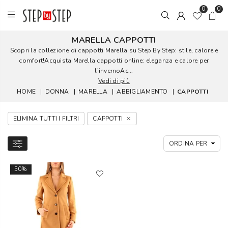
0
0
MARELLA CAPPOTTI
Scopri la collezione di cappotti Marella su Step By Step: stile, calore e
comfort!Acquista Marella cappotti online: eleganza e calore per
l’invernoAc...
Vedi di più
HOME
|
DONNA
|
MARELLA
|
ABBIGLIAMENTO
|
CAPPOTTI
ELIMINA TUTTI I FILTRI
CAPPOTTI
50%