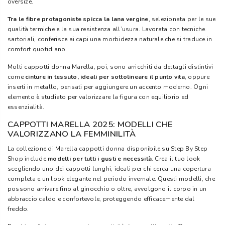
oversize.
Tra le fibre protagoniste spicca la lana vergine
, selezionata per le sue
qualità termiche e la sua resistenza all’usura. Lavorata con tecniche
sartoriali, conferisce ai capi una morbidezza naturale che si traduce in
comfort quotidiano.
Molti cappotti donna Marella, poi, sono arricchiti da dettagli distintivi
come
cinture in tessuto, ideali per sottolineare il punto vita
, oppure
inserti in metallo, pensati per aggiungere un accento moderno. Ogni
elemento è studiato per valorizzare la figura con equilibrio ed
essenzialità.
CAPPOTTI MARELLA 2025: MODELLI CHE
VALORIZZANO LA FEMMINILITÀ
La collezione di Marella cappotti donna disponibile su Step By Step
Shop include
modelli per tutti i gusti e necessità
. Crea il tuo look
scegliendo uno dei cappotti lunghi, ideali per chi cerca una copertura
completa e un look elegante nel periodo invernale. Questi modelli, che
possono arrivare fino al ginocchio o oltre, avvolgono il corpo in un
abbraccio caldo e confortevole, proteggendo efficacemente dal
freddo.