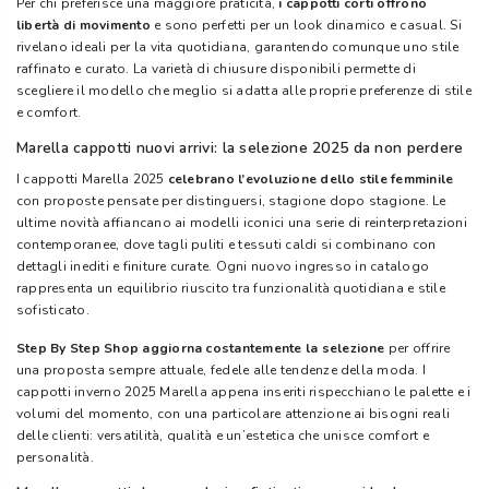
Per chi preferisce una maggiore praticità,
i cappotti corti offrono
libertà di movimento
e sono perfetti per un look dinamico e casual. Si
rivelano ideali per la vita quotidiana, garantendo comunque uno stile
raffinato e curato. La varietà di chiusure disponibili permette di
scegliere il modello che meglio si adatta alle proprie preferenze di stile
e comfort.
Marella cappotti nuovi arrivi: la selezione 2025 da non perdere
I cappotti Marella 2025
celebrano l’evoluzione dello stile femminile
con proposte pensate per distinguersi, stagione dopo stagione. Le
ultime novità affiancano ai modelli iconici una serie di reinterpretazioni
contemporanee, dove tagli puliti e tessuti caldi si combinano con
dettagli inediti e finiture curate. Ogni nuovo ingresso in catalogo
rappresenta un equilibrio riuscito tra funzionalità quotidiana e stile
sofisticato.
Step By Step Shop aggiorna costantemente la selezione
per offrire
una proposta sempre attuale, fedele alle tendenze della moda. I
cappotti inverno 2025 Marella appena inseriti rispecchiano le palette e i
volumi del momento, con una particolare attenzione ai bisogni reali
delle clienti: versatilità, qualità e un’estetica che unisce comfort e
personalità.