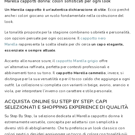
Marella cappotti donna: colori sofisticati per ogni look
Un Marella cappotto è un'autentica dichiarazione di stile
. Ecco perché
anche i colori giocano un ruolo fondamentale nella costruzione del
look.
Le tonalità proposte per la stagione combinano sobrietà e personalità,
con opzioni pensate per ogni occasione. Il
cappotto nero
Marella
rappresenta la scelta ideale per chi cerca
un capo elegante,
essenziale e sempre attuale
.
Accanto alle nuance scure, il
cappotto Marella grigio
offre
un’alternativa raffinata, perfetta per contesti professionali e
abbinamenti tono su tono. Il
cappotto Marella cammello
, invece, si
distingue per la sua versatilità e per il tocco caldo che aggiunge a ogni
outfit. La collezione si completa con varianti in beige, avorio, arancio e
viola, per interpretare l’inverno con carattere e stile personale.
ACQUISTA ONLINE SU STEP BY STEP: CAPI
SELEZIONATI E SHOPPING EXPERIENCE DI QUALITÀ
Su Step By Step, la selezione dedicata al Marella cappotto donna è
estremamente versatile, concepita per adattarsi con semplicità a
diversi stili di abbigliamento. Che tu preferisca un look classico con
colori neutri o desideri aggiungere un tocco di colore con tonalità più