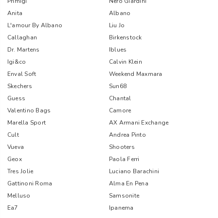
Primigi
Nero Giardini
Anita
Albano
L'amour By Albano
Liu Jo
Callaghan
Birkenstock
Dr. Martens
Iblues
Igi&co
Calvin Klein
Enval Soft
Weekend Maxmara
Skechers
Sun68
Guess
Chantal
Valentino Bags
Camore
Marella Sport
AX Armani Exchange
Cult
Andrea Pinto
Vueva
Shooters
Geox
Paola Ferri
Tres Jolie
Luciano Barachini
Gattinoni Roma
Alma En Pena
Melluso
Samsonite
Ea7
Ipanema