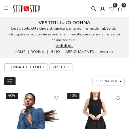
0
0
VESTITI LIU JO DONNA
Liu Jo abiti: stile chic e dinamico per la donna modernaDesideri
sfoggiare un abito che esprima femminilità, carattere e stile, senza
rinunciare al c...
Vedi di più
HOME
|
DONNA
|
LIU JO
|
ABBIGLIAMENTO
|
VESTITI
ELIMINA TUTTI I FILTRI
VESTITI
40%
40%