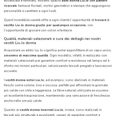
essenziale e raffinato, trovano spazio
abiti donna Liu Jo con pattern
ricercati:
fantasie floreali, motivi geometrici e stampe che aggiungono
personalità e carattere a ogni look.
Quest’incredibile varietà offre a ogni cliente l’opportunità di
trovare il
vestito Liu Jo donna giusto per qualunque occasione
, con
l’opportunità di
giocare con colori e fantasie.
Qualità, materiali selezionati e cura dei dettagli nei nostri
vestiti Liu Jo donna
Acquistare un abito Liu Jo significa poter approfittare di un capo unico,
sinonimo di massima qualità
. Ogni modello, infatti, è realizzato con
materiali selezionati per garantire comfort e resistenza nel tempo ed è
rifinito nei minimi particolari, valorizzando tessuti pregiati e lavorazioni
accurate.
I
vestiti donna estivi Liu Jo
, ad esempio, sono declinati in materiali
freschi come cotone, lino e viscosa, perfetti per affrontare le giornate
più calde con stile e leggerezza. Le fibre naturali utilizzate assicurano
un’eccellente traspirazione, mantenendo una sensazione di freschezza
anche nelle ore più calde.
Quanto ai
vestiti donna invernali Liu Jo
, invece, sono realizzati in
tessuti più strutturati e avvolgenti, capaci di garantire comfort e