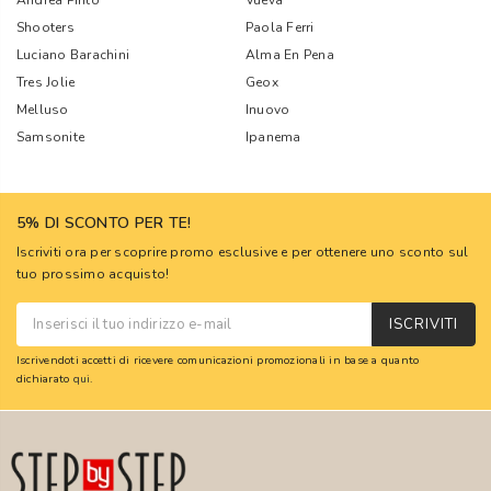
Andrea Pinto
Vueva
Shooters
Paola Ferri
Luciano Barachini
Alma En Pena
Tres Jolie
Geox
Melluso
Inuovo
Samsonite
Ipanema
5% DI SCONTO PER TE!
Iscriviti ora per scoprire promo esclusive e per ottenere uno sconto sul
tuo prossimo acquisto!
ISCRIVITI
Iscrivendoti accetti di ricevere comunicazioni promozionali in base a quanto
dichiarato
qui
.