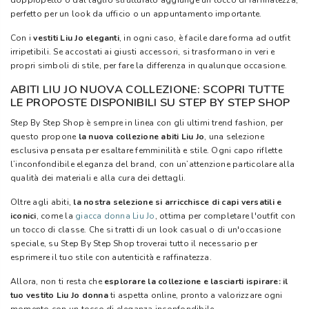
doppiopetto o dal taglio strutturato aggiunge un tocco di raffinatezza,
perfetto per un look da ufficio o un appuntamento importante.
Con i
vestiti Liu Jo eleganti
, in ogni caso, è facile dare forma ad outfit
irripetibili. Se accostati ai giusti accessori, si trasformano in veri e
propri simboli di stile, per fare la differenza in qualunque occasione.
ABITI LIU JO NUOVA COLLEZIONE: SCOPRI TUTTE
LE PROPOSTE DISPONIBILI SU STEP BY STEP SHOP
Step By Step Shop è sempre in linea con gli ultimi trend fashion, per
questo propone
la nuova collezione abiti Liu Jo
, una selezione
esclusiva pensata per esaltare femminilità e stile. Ogni capo riflette
l’inconfondibile eleganza del brand, con un’attenzione particolare alla
qualità dei materiali e alla cura dei dettagli.
Oltre agli abiti,
la nostra selezione si arricchisce di capi versatili e
iconici
, come la
giacca donna Liu Jo
, ottima per completare l'outfit con
un tocco di classe. Che si tratti di un look casual o di un'occasione
speciale, su Step By Step Shop troverai tutto il necessario per
esprimere il tuo stile con autenticità e raffinatezza.
Allora, non ti resta che
esplorare la collezione e lasciarti ispirare: il
tuo vestito Liu Jo donna
ti aspetta online, pronto a valorizzare ogni