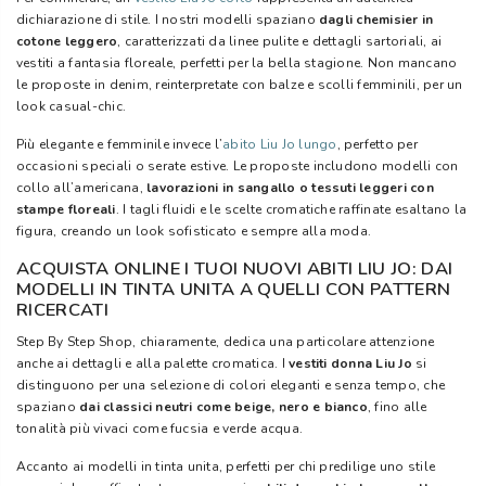
dichiarazione di stile. I nostri modelli spaziano
dagli chemisier in
cotone leggero
, caratterizzati da linee pulite e dettagli sartoriali, ai
vestiti a fantasia floreale, perfetti per la bella stagione. Non mancano
le proposte in denim, reinterpretate con balze e scolli femminili, per un
look casual-chic.
Più elegante e femminile invece l’
abito Liu Jo lungo
, perfetto per
occasioni speciali o serate estive. Le proposte includono modelli con
collo all’americana,
lavorazioni in sangallo o tessuti leggeri con
stampe floreali
. I tagli fluidi e le scelte cromatiche raffinate esaltano la
figura, creando un look sofisticato e sempre alla moda.
ACQUISTA ONLINE I TUOI NUOVI ABITI LIU JO: DAI
MODELLI IN TINTA UNITA A QUELLI CON PATTERN
RICERCATI
Step By Step Shop, chiaramente, dedica una particolare attenzione
anche ai dettagli e alla palette cromatica. I
vestiti donna Liu Jo
si
distinguono per una selezione di colori eleganti e senza tempo, che
spaziano
dai classici neutri come beige, nero e bianco
, fino alle
tonalità più vivaci come fucsia e verde acqua.
Accanto ai modelli in tinta unita, perfetti per chi predilige uno stile