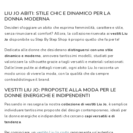
LIU JO ABITI: STILE CHIC E DINAMICO PER LA
DONNA MODERNA
Desideri sfoggiare un abito che esprima femminilità, carattere e stile,
senza rinunciare al comfort? Allora, la collezione riservata ai
vestiti Liu
Jo
disponibile su Step By Step Shop è proprio quello che fa per te!
Dedicata alle donne che desiderano
distinguersi con uno stile
dinamico e moderno
, annovera tantissimi modelli, studiati per
valorizzare la silhouette grazie a tagli versatili e materiali selezionati.
Dalle linee pulite ai dettagli ricercati, ogni abito Liu Jo racconta un
modo unico di vivere la moda, con la qualità che da sempre
contraddistingue il brand.
VESTITI LIU JO: PROPOSTE ALLA MODA PER LE
DONNE ENERGICHE E INDIPENDENTI
Passando in rassegna la nostra
collezione di vestiti Liu Jo
, è semplice
individuare tantissime proposte dal design contemporaneo, ideali per
le donne energiche e indipendenti che cercano
capi versatili e di
tendenza
.
Per cominciare, un
vestito Liu Jo corto
rappresenta un’autentica