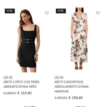
40%
40%
LIU JO
LIU JO
ABITO CORTO CON FIBBIE
ABITO CA6298TS061
ABBINATE DONNA NERO
ABBIGLIAMENTO DONNA
MARRONE
€ 113,40
€ 189,00
€ 155,40
€ 259,00