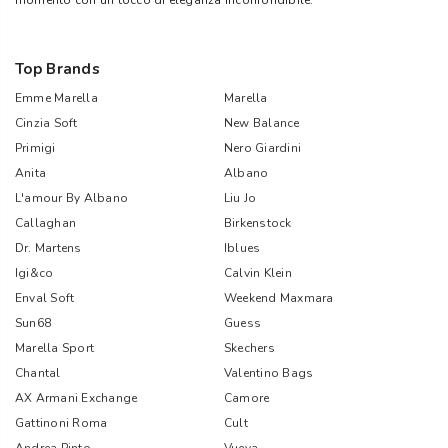
momento con un tocco di eleganza inconfondibile.
Top Brands
Emme Marella
Marella
Cinzia Soft
New Balance
Primigi
Nero Giardini
Anita
Albano
L'amour By Albano
Liu Jo
Callaghan
Birkenstock
Dr. Martens
Iblues
Igi&co
Calvin Klein
Enval Soft
Weekend Maxmara
Sun68
Guess
Marella Sport
Skechers
Chantal
Valentino Bags
AX Armani Exchange
Camore
Gattinoni Roma
Cult