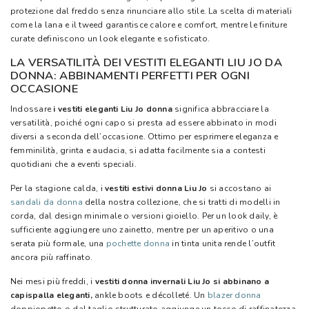
protezione dal freddo senza rinunciare allo stile. La scelta di materiali
come la lana e il tweed garantisce calore e comfort, mentre le finiture
curate definiscono un look elegante e sofisticato.
LA VERSATILITÀ DEI VESTITI ELEGANTI LIU JO DA
DONNA: ABBINAMENTI PERFETTI PER OGNI
OCCASIONE
Indossare
i vestiti eleganti Liu Jo donna
significa abbracciare la
versatilità, poiché ogni capo si presta ad essere abbinato in modi
diversi a seconda dell’occasione. Ottimo per esprimere eleganza e
femminilità, grinta e audacia, si adatta facilmente sia a contesti
quotidiani che a eventi speciali.
Per la stagione calda, i
vestiti estivi donna Liu Jo
si accostano ai
sandali da donna
della nostra collezione, che si tratti di modelli in
corda, dal design minimale o versioni gioiello. Per un look daily, è
sufficiente aggiungere uno zainetto, mentre per un aperitivo o una
serata più formale, una
pochette donna
in tinta unita rende l’outfit
ancora più raffinato.
Nei mesi più freddi, i
vestiti donna invernali Liu Jo si abbinano a
capispalla eleganti,
ankle boots e décolleté. Un
blazer donna