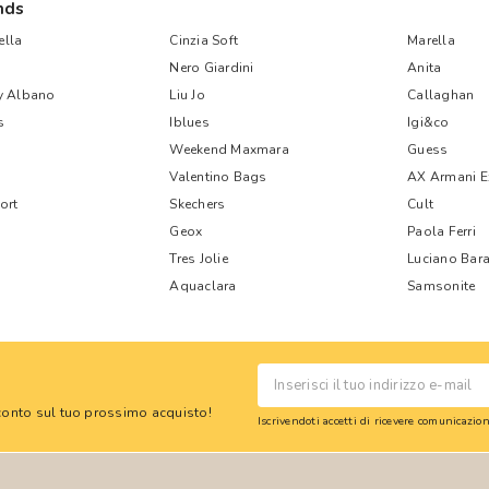
nds
lla
Cinzia Soft
Marella
Nero Giardini
Anita
y Albano
Liu Jo
Callaghan
s
Iblues
Igi&co
Weekend Maxmara
Guess
Valentino Bags
AX Armani 
ort
Skechers
Cult
Geox
Paola Ferri
Tres Jolie
Luciano Bara
Aquaclara
Samsonite
 sconto sul tuo prossimo acquisto!
Iscrivendoti accetti di ricevere comunicazi