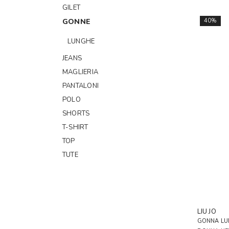
GILET
GONNE
40%
LUNGHE
JEANS
MAGLIERIA
PANTALONI
POLO
SHORTS
T-SHIRT
TOP
TUTE
VESTITI
ACCESSORI
BORSE
LIU JO
SCARPE
GONNA LU