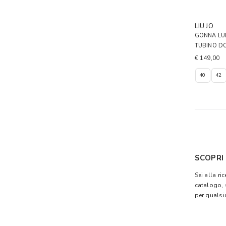
LIU JO
GONNA LUN
TUBINO D
€ 149,00
40
42
SCOPRI
Sei alla ri
catalogo, 
per qualsi