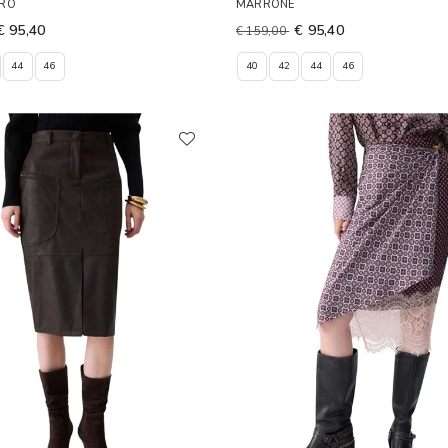
ERO
MARRONE
€ 95,40
€ 95,40
€ 159,00
44
46
40
42
44
46