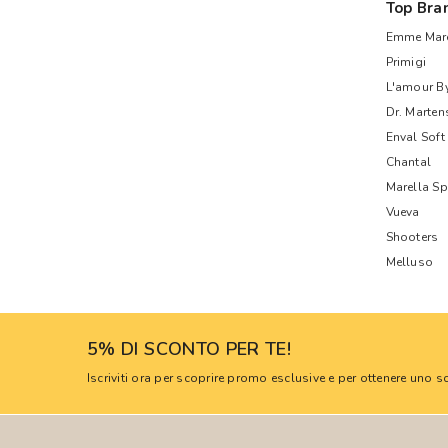
Top Bra
Emme Mare
Primigi
L'amour B
Dr. Marten
Enval Soft
Chantal
Marella Sp
Vueva
Shooters
Melluso
5% DI SCONTO PER TE!
Iscriviti ora per scoprire promo esclusive e per ottenere uno