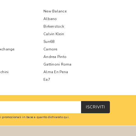
New Balance
Albano
Birkenstock
Calvin Klein
Sun68
Exchange
Camore
Andrea Pinto
Gattinoni Roma
chini
Alma En Pena
Ea7
ISCRIVITI
oni promozionali in base a quanto dichiarato
qui
.