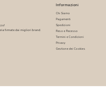
Informazioni
Chi Siamo
Pagamenti
Spedizioni
zzo!
ria firmate dai migliori brand.
Reso e Recesso
Termini e Condizioni
!
Privacy
Gestione dei Cookies