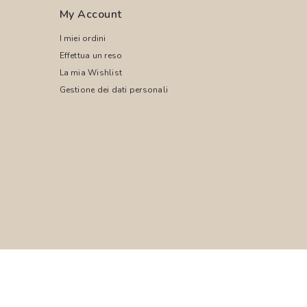
My Account
I miei ordini
Effettua un reso
La mia Wishlist
Gestione dei dati personali