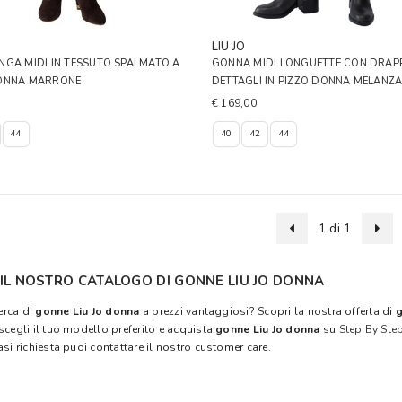
LIU JO
GA MIDI IN TESSUTO SPALMATO A
GONNA MIDI LONGUETTE CON DRAPP
ONNA MARRONE
DETTAGLI IN PIZZO DONNA MELANZ
€ 169,00
44
40
42
44
1 di 1
 IL NOSTRO CATALOGO DI GONNE LIU JO DONNA
cerca di
gonne Liu Jo donna
a prezzi vantaggiosi? Scopri la nostra offerta di
g
scegli il tuo modello preferito e acquista
gonne Liu Jo donna
su
Step By Ste
asi richiesta puoi contattare il nostro customer care.