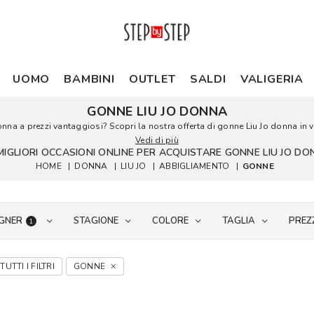
UOMO
BAMBINI
OUTLET
SALDI
VALIGERIA
GONNE LIU JO DONNA
onna a prezzi vantaggiosi? Scopri la nostra offerta di gonne Liu Jo donna in ve
Vedi di più
MIGLIORI OCCASIONI ONLINE PER ACQUISTARE GONNE LIU JO D
HOME
|
DONNA
|
LIU JO
|
ABBIGLIAMENTO
|
GONNE
GNER
STAGIONE
COLORE
TAGLIA
PREZ
1
TUTTI I FILTRI
GONNE