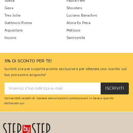
Vueva
Paola Ferri
Geox
Shooters
Tres Jolie
Luciano Barachini
Gattinoni Roma
Alma En Pena
Aquaclara
Melluso
Inuovo
Samsonite
5% DI SCONTO PER TE!
Iscriviti ora per scoprire promo esclusive e per ottenere uno sconto sul
tuo prossimo acquisto!
ISCRIVITI
Iscrivendoti accetti di ricevere comunicazioni promozionali in base a quanto
dichiarato
qui
.