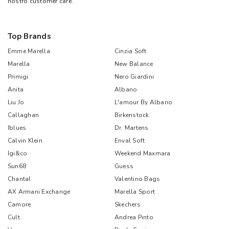
nostro customer care.
Top Brands
Emme Marella
Cinzia Soft
Marella
New Balance
Primigi
Nero Giardini
Anita
Albano
Liu Jo
L'amour By Albano
Callaghan
Birkenstock
Iblues
Dr. Martens
Calvin Klein
Enval Soft
Igi&co
Weekend Maxmara
Sun68
Guess
Chantal
Valentino Bags
AX Armani Exchange
Marella Sport
Camore
Skechers
Cult
Andrea Pinto