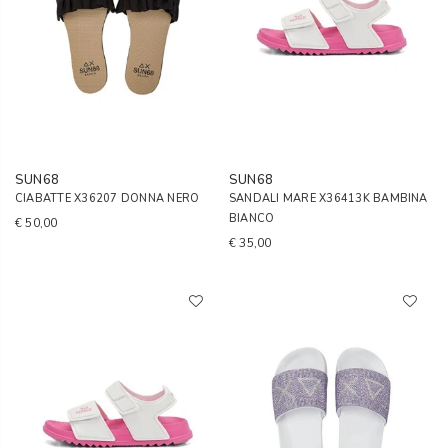
SUN68
SUN68
CIABATTE X36207 DONNA NERO
SANDALI MARE X36413K BAMBINA
BIANCO
€ 50,00
€ 35,00