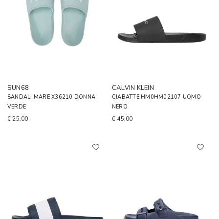
SUN68
CALVIN KLEIN
SANDALI MARE X36210 DONNA
CIABATTE HM0HM02107 UOMO
VERDE
NERO
€ 25,00
€ 45,00