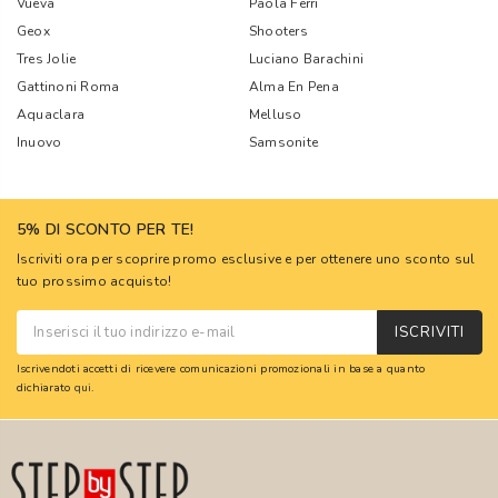
Vueva
Paola Ferri
Geox
Shooters
Tres Jolie
Luciano Barachini
Gattinoni Roma
Alma En Pena
Aquaclara
Melluso
Inuovo
Samsonite
5% DI SCONTO PER TE!
Iscriviti ora per scoprire promo esclusive e per ottenere uno sconto sul
tuo prossimo acquisto!
ISCRIVITI
Iscrivendoti accetti di ricevere comunicazioni promozionali in base a quanto
dichiarato
qui
.