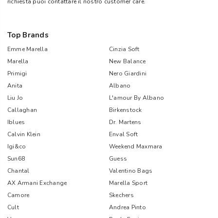
richiesta puoi contattare il nostro customer care.
Top Brands
Emme Marella
Cinzia Soft
Marella
New Balance
Primigi
Nero Giardini
Anita
Albano
Liu Jo
L'amour By Albano
Callaghan
Birkenstock
Iblues
Dr. Martens
Calvin Klein
Enval Soft
Igi&co
Weekend Maxmara
Sun68
Guess
Chantal
Valentino Bags
AX Armani Exchange
Marella Sport
Camore
Skechers
Cult
Andrea Pinto