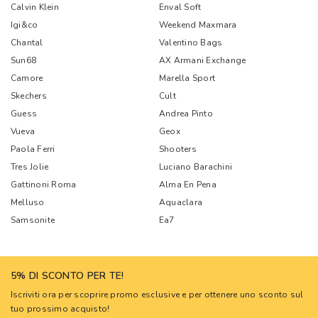
Calvin Klein
Enval Soft
Igi&co
Weekend Maxmara
Chantal
Valentino Bags
Sun68
AX Armani Exchange
Camore
Marella Sport
Skechers
Cult
Guess
Andrea Pinto
Vueva
Geox
Paola Ferri
Shooters
Tres Jolie
Luciano Barachini
Gattinoni Roma
Alma En Pena
Melluso
Aquaclara
Samsonite
Ea7
5% DI SCONTO PER TE!
Iscriviti ora per scoprire promo esclusive e per ottenere uno sconto sul
tuo prossimo acquisto!