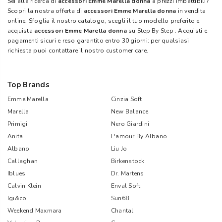
Sei alla ricerca di
accessori Emme Marella donna
a prezzi imbattibili?
Scopri la nostra offerta di
accessori Emme Marella donna
in vendita
online. Sfoglia il nostro catalogo, scegli il tuo modello preferito e
acquista
accessori Emme Marella donna
su
Step By Step
. Acquisti e
pagamenti sicuri e reso garantito entro 30 giorni: per qualsiasi
richiesta puoi contattare il nostro customer care.
Top Brands
Emme Marella
Cinzia Soft
Marella
New Balance
Primigi
Nero Giardini
Anita
L'amour By Albano
Albano
Liu Jo
Callaghan
Birkenstock
Iblues
Dr. Martens
Calvin Klein
Enval Soft
Igi&co
Sun68
Weekend Maxmara
Chantal