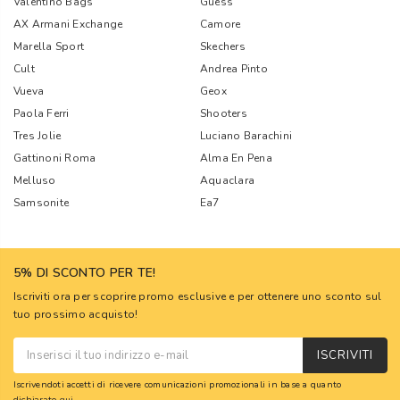
Valentino Bags
Guess
AX Armani Exchange
Camore
Marella Sport
Skechers
Cult
Andrea Pinto
Vueva
Geox
Paola Ferri
Shooters
Tres Jolie
Luciano Barachini
Gattinoni Roma
Alma En Pena
Melluso
Aquaclara
Samsonite
Ea7
5% DI SCONTO PER TE!
Iscriviti ora per scoprire promo esclusive e per ottenere uno sconto sul
tuo prossimo acquisto!
ISCRIVITI
Iscrivendoti accetti di ricevere comunicazioni promozionali in base a quanto
dichiarato
qui
.