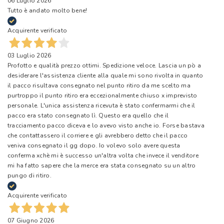
06 Luglio 2026
Tutto è andato molto bene!
Acquirente verificato
03 Luglio 2026
Profotto e qualità prezzo ottimi. Spedizione veloce. Lascia un pò a
desiderare l'assistenza cliente alla quale mi sono rivolta in quanto
il pacco risultava consegnato nel punto ritiro da me scelto ma
purtroppo il punto ritiro era eccezionalmente chiuso x imprevisto
personale. L'unica assistenza ricevuta è stato confermarmi che il
pacco era stato consegnato lì. Questo era quello che il
tracciamento pacco diceva e lo avevo visto anche io. Forse bastava
che contattassero il corriere e gli avrebbero detto che il pacco
veniva consegnato il gg dopo. Io volevo solo avere questa
conferma xchè mi è successo un'altra volta che invece il venditore
mi ha fatto sapere che la merce era stata consegnato su un altro
pungo di ritiro.
Acquirente verificato
07 Giugno 2026