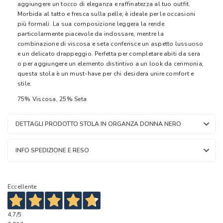
aggiungere un tocco di eleganza e raffinatezza al tuo outfit.
Morbida al tatto e fresca sulla pelle, è ideale per le occasioni
più formali. La sua composizione leggera la rende
particolarmente piacevole da indossare, mentre la
combinazione di viscosa e seta conferisce un aspetto lussuoso
e un delicato drappeggio. Perfetta per completare abiti da sera
o per aggiungere un elemento distintivo a un look da cerimonia,
questa stola è un must-have per chi desidera unire comfort e
stile.
75% Viscosa, 25% Seta
DETTAGLI PRODOTTO STOLA IN ORGANZA DONNA NERO
INFO SPEDIZIONE E RESO
Eccellente
4,7
/5