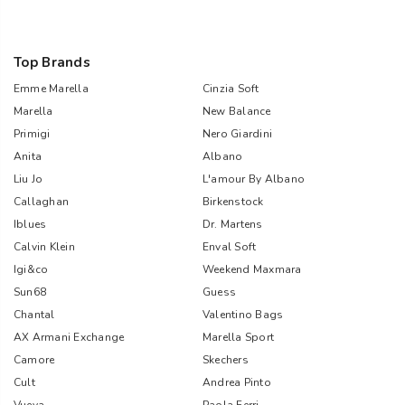
Top Brands
Emme Marella
Cinzia Soft
Marella
New Balance
Primigi
Nero Giardini
Anita
Albano
Liu Jo
L'amour By Albano
Callaghan
Birkenstock
Iblues
Dr. Martens
Calvin Klein
Enval Soft
Igi&co
Weekend Maxmara
Sun68
Guess
Chantal
Valentino Bags
AX Armani Exchange
Marella Sport
Camore
Skechers
Cult
Andrea Pinto