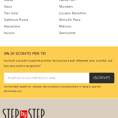
Vueva
Paola Ferri
Geox
Shooters
Tres Jolie
Luciano Barachini
Gattinoni Roma
Alma En Pena
Aquaclara
Melluso
Inuovo
Samsonite
5% DI SCONTO PER TE!
Iscriviti ora per scoprire promo esclusive e per ottenere uno sconto sul
tuo prossimo acquisto!
ISCRIVITI
Iscrivendoti accetti di ricevere comunicazioni promozionali in base a quanto
dichiarato
qui
.