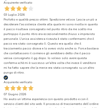
Acquirente verificato
03 Luglio 2026
Profotto e qualità prezzo ottimi. Spedizione veloce. Lascia un pò a
desiderare l'assistenza cliente alla quale mi sono rivolta in quanto
il pacco risultava consegnato nel punto ritiro da me scelto ma
purtroppo il punto ritiro era eccezionalmente chiuso x imprevisto
personale. L'unica assistenza ricevuta è stato confermarmi che il
pacco era stato consegnato lì. Questo era quello che il
tracciamento pacco diceva e lo avevo visto anche io. Forse bastava
che contattassero il corriere e gli avrebbero detto che il pacco
veniva consegnato il gg dopo. Io volevo solo avere questa
conferma xchè mi è successo un'altra volta che invece il venditore
mi ha fatto sapere che la merce era stata consegnato su un altro
pungo di ritiro.
Acquirente verificato
07 Giugno 2026
Ho avuto un’ottima esperienza con questo prodotto e con il
servizio clienti del sito web. Il processo di tracciamento dell’ordine