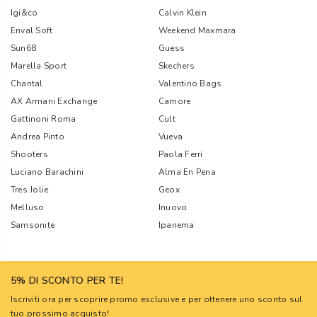
Igi&co
Calvin Klein
Enval Soft
Weekend Maxmara
Sun68
Guess
Marella Sport
Skechers
Chantal
Valentino Bags
AX Armani Exchange
Camore
Gattinoni Roma
Cult
Andrea Pinto
Vueva
Shooters
Paola Ferri
Luciano Barachini
Alma En Pena
Tres Jolie
Geox
Melluso
Inuovo
Samsonite
Ipanema
5% DI SCONTO PER TE!
Iscriviti ora per scoprire promo esclusive e per ottenere uno sconto sul
tuo prossimo acquisto!