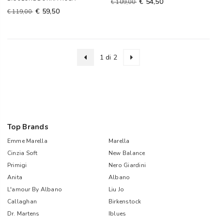
€ 54,50
€ 109,00
€ 59,50
€ 119,00
1 di 2
Top Brands
Emme Marella
Marella
Cinzia Soft
New Balance
Primigi
Nero Giardini
Anita
Albano
L'amour By Albano
Liu Jo
Callaghan
Birkenstock
Dr. Martens
Iblues