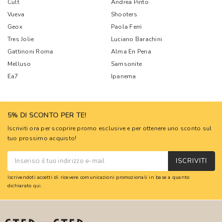
Cult
Andrea Pinto
Vueva
Shooters
Geox
Paola Ferri
Tres Jolie
Luciano Barachini
Gattinoni Roma
Alma En Pena
Melluso
Samsonite
Ea7
Ipanema
5% DI SCONTO PER TE!
Iscriviti ora per scoprire promo esclusive e per ottenere uno sconto sul
tuo prossimo acquisto!
ISCRIVITI
Iscrivendoti accetti di ricevere comunicazioni promozionali in base a quanto
dichiarato
qui
.