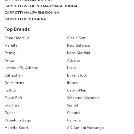
CAPPOTTI WEEKEND MAXMARA DONNA
CAPPOTTI MALIPARMI DONNA
CAPPOTTI NIU' DONNA
Top Brands
Emme Marella
Cinzia Soft
Marella
New Balance
Primigi
Nero Giardini
Anita
Albano
L'amour By Albano
Liu Jo
Callaghan
Birkenstock
Dr. Martens
Iblues
Igi&co
Calvin Klein
Enval Soft
Weekend Maxmara
Skechers
Sun68
Guess
Chantal
Valentino Bags
Camore
Marella Sport
AX Armani Exchange