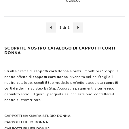
€ 299,00
1 di 1
SCOPRI IL NOSTRO CATALOGO DI CAPPOTTI CORTI
DONNA
Sei alla ricerca di
cappotti corti donna
a prezzi imbattibili? Scopri la
nostra offerta di
cappotti corti donna
in vendita online. Sfoglia il
nostro catalogo, scegli il tuo modello preferito e acquista
cappotti
corti da donna
su
Step By Step
.Acquisti e pagamenti sicuri e reso
garantito entro 30 giorni: per qualsiasi richiesta puoi contattare il
nostro customer care.
CAPPOTTI MAXMARA STUDIO DONNA
CAPPOTTI LIU JO DONNA
CAPPOTTI IBLUES DONNA