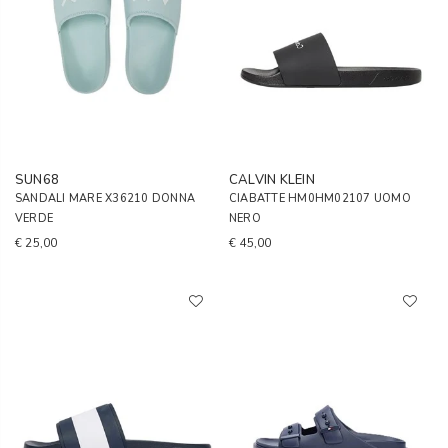
SUN68
CALVIN KLEIN
SANDALI MARE X36210 DONNA
CIABATTE HM0HM02107 UOMO
VERDE
NERO
€ 25,00
€ 45,00