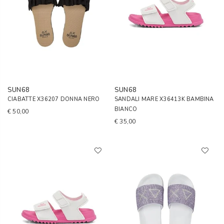
SUN68
SUN68
CIABATTE X36207 DONNA NERO
SANDALI MARE X36413K BAMBINA
BIANCO
€ 50,00
€ 35,00