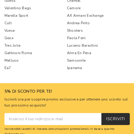
Guess
Chantal
Valentino Bags
Camore
Marella Sport
AX Armani Exchange
Cult
Andrea Pinto
Vueva
Shooters
Geox
Paola Ferri
Tres Jolie
Luciano Barachini
Gattinoni Roma
Alma En Pena
Melluso
Samsonite
Ea7
Ipanema
5% DI SCONTO PER TE!
Iscriviti ora per scoprire promo esclusive e per ottenere uno sconto sul
tuo prossimo acquisto!
ISCRIVITI
Iscrivendoti accetti di ricevere comunicazioni promozionali in base a quanto
dichiarato
qui
.