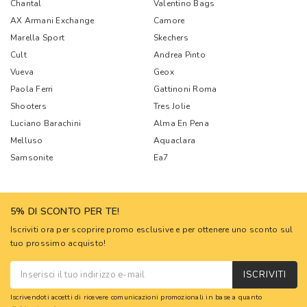
Chantal
Valentino Bags
AX Armani Exchange
Camore
Marella Sport
Skechers
Cult
Andrea Pinto
Vueva
Geox
Paola Ferri
Gattinoni Roma
Shooters
Tres Jolie
Luciano Barachini
Alma En Pena
Melluso
Aquaclara
Samsonite
Ea7
5% DI SCONTO PER TE!
Iscriviti ora per scoprire promo esclusive e per ottenere uno sconto sul
tuo prossimo acquisto!
ISCRIVITI
Iscrivendoti accetti di ricevere comunicazioni promozionali in base a quanto