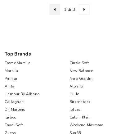
1 di 3
Top Brands
Emme Marella
Cinzia Soft
Marella
New Balance
Primigi
Nero Giardini
Anita
Albano
L'amour By Albano
Liu Jo
Callaghan
Birkenstock
Dr. Martens
Iblues
Igi&co
Calvin Klein
Enval Soft
Weekend Maxmara
Guess
Sun68