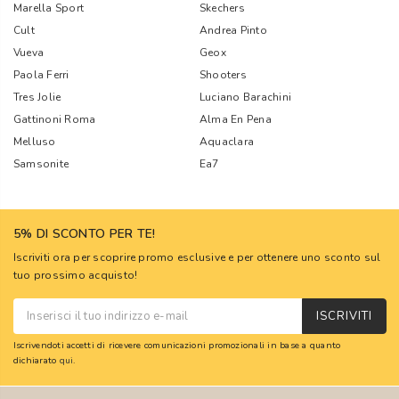
Marella Sport
Skechers
Cult
Andrea Pinto
Vueva
Geox
Paola Ferri
Shooters
Tres Jolie
Luciano Barachini
Gattinoni Roma
Alma En Pena
Melluso
Aquaclara
Samsonite
Ea7
5% DI SCONTO PER TE!
Iscriviti ora per scoprire promo esclusive e per ottenere uno sconto sul
tuo prossimo acquisto!
ISCRIVITI
Iscrivendoti accetti di ricevere comunicazioni promozionali in base a quanto
dichiarato
qui
.