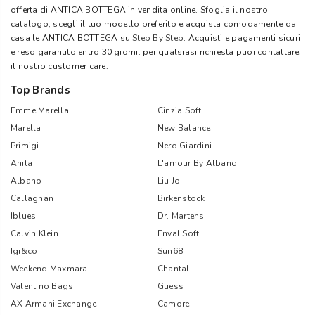
offerta di ANTICA BOTTEGA in vendita online. Sfoglia il nostro
catalogo, scegli il tuo modello preferito e acquista comodamente da
casa le ANTICA BOTTEGA su
Step By Step
. Acquisti e pagamenti sicuri
e reso garantito entro 30 giorni: per qualsiasi richiesta puoi contattare
il nostro customer care.
Top Brands
Emme Marella
Cinzia Soft
Marella
New Balance
Primigi
Nero Giardini
Anita
L'amour By Albano
Albano
Liu Jo
Callaghan
Birkenstock
Iblues
Dr. Martens
Calvin Klein
Enval Soft
Igi&co
Sun68
Weekend Maxmara
Chantal
Valentino Bags
Guess
AX Armani Exchange
Camore