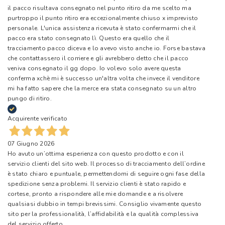
il pacco risultava consegnato nel punto ritiro da me scelto ma
purtroppo il punto ritiro era eccezionalmente chiuso x imprevisto
personale. L'unica assistenza ricevuta è stato confermarmi che il
pacco era stato consegnato lì. Questo era quello che il
tracciamento pacco diceva e lo avevo visto anche io. Forse bastava
che contattassero il corriere e gli avrebbero detto che il pacco
veniva consegnato il gg dopo. Io volevo solo avere questa
conferma xchè mi è successo un'altra volta che invece il venditore
mi ha fatto sapere che la merce era stata consegnato su un altro
pungo di ritiro.
Acquirente verificato
07 Giugno 2026
Ho avuto un’ottima esperienza con questo prodotto e con il
servizio clienti del sito web. Il processo di tracciamento dell’ordine
è stato chiaro e puntuale, permettendomi di seguire ogni fase della
spedizione senza problemi. Il servizio clienti è stato rapido e
cortese, pronto a rispondere alle mie domande e a risolvere
qualsiasi dubbio in tempi brevissimi. Consiglio vivamente questo
sito per la professionalità, l’affidabilità e la qualità complessiva
del servizio offerto.