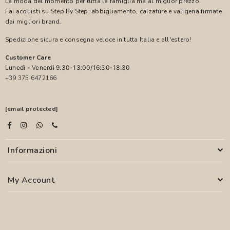
La moda del momento per tutta la famiglia ma al miglior prezzo!
Fai acquisti su Step By Step: abbigliamento, calzature e valigeria firmate
dai migliori brand.
Spedizione sicura e consegna veloce in tutta Italia e all'estero!
Customer Care
Lunedì - Venerdì 9:30-13:00/16:30-18:30
+39 375 6472166
[email protected]
Informazioni
My Account