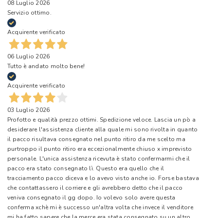
08 Luglio 2026
Servizio ottimo.
Acquirente verificato
06 Luglio 2026
Tutto è andato molto bene!
Acquirente verificato
03 Luglio 2026
Profotto e qualità prezzo ottimi. Spedizione veloce. Lascia un pò a
desiderare l'assistenza cliente alla quale mi sono rivolta in quanto
il pacco risultava consegnato nel punto ritiro da me scelto ma
purtroppo il punto ritiro era eccezionalmente chiuso x imprevisto
personale. L'unica assistenza ricevuta è stato confermarmi che il
pacco era stato consegnato lì. Questo era quello che il
tracciamento pacco diceva e lo avevo visto anche io. Forse bastava
che contattassero il corriere e gli avrebbero detto che il pacco
veniva consegnato il gg dopo. Io volevo solo avere questa
conferma xchè mi è successo un'altra volta che invece il venditore
mi ha fatto sapere che la merce era stata consegnato su un altro