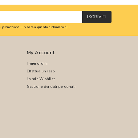
ISCRIVITI
oni promozionali in base a quanto dichiarato
qui
.
My Account
I miei ordini
Effettua un reso
La mia Wishlist
Gestione dei dati personali