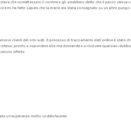
stava che contattassero il corriere e gli avrebbero detto che il pacco veniva
tore mi ha fatto sapere che la merce era stata consegnato su un altro pungo di
vizio clienti del sito web. Il processo di tracciamento dell’ordine è stato c
e cortese, pronto a rispondere alle mie domande e a risolvere qualsiasi dubbi
ervizio offerto.
tata un'esperienza molto soddisfacente