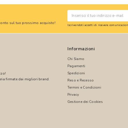
 sconto sul tuo prossimo acquisto!
Iscrivendoti accetti di ricevere comunicazi
Informazioni
Chi Siamo
Pagamenti
Spedizioni
zzo!
ria firmate dai migliori brand.
Reso e Recesso
Termini e Condizioni
!
Privacy
Gestione dei Cookies