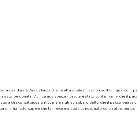
 pò a desiderare l'assistenza cliente alla quale mi sono rivolta in quanto il 
evisto personale. L'unica assistenza ricevuta è stato confermarmi che il pacc
stava che contattassero il corriere e gli avrebbero detto che il pacco veniva
tore mi ha fatto sapere che la merce era stata consegnato su un altro pungo di