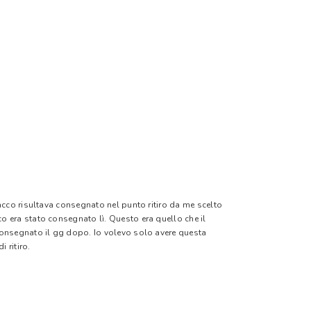
pacco risultava consegnato nel punto ritiro da me scelto
o era stato consegnato lì. Questo era quello che il
 consegnato il gg dopo. Io volevo solo avere questa
 ritiro.