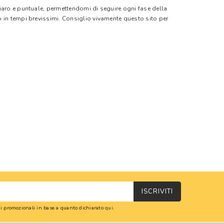
hiaro e puntuale, permettendomi di seguire ogni fase della
o in tempi brevissimi. Consiglio vivamente questo sito per
ISCRIVITI
oni promozionali in base a quanto dichiarato
qui
.