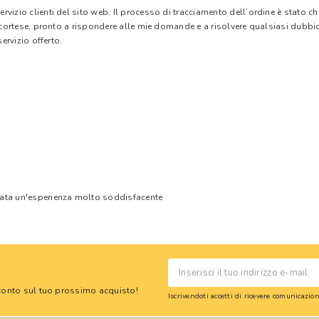
vizio clienti del sito web. Il processo di tracciamento dell’ordine è stato c
e cortese, pronto a rispondere alle mie domande e a risolvere qualsiasi dubbi
ervizio offerto.
tata un'esperienza molto soddisfacente
 sconto sul tuo prossimo acquisto!
Iscrivendoti accetti di ricevere comunicazi