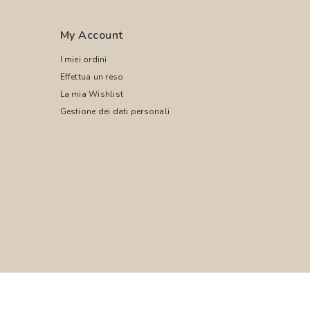
My Account
I miei ordini
Effettua un reso
La mia Wishlist
Gestione dei dati personali