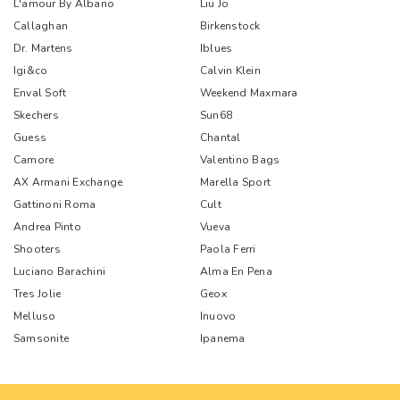
L'amour By Albano
Liu Jo
Callaghan
Birkenstock
Dr. Martens
Iblues
Igi&co
Calvin Klein
Enval Soft
Weekend Maxmara
Skechers
Sun68
Guess
Chantal
Camore
Valentino Bags
AX Armani Exchange
Marella Sport
Gattinoni Roma
Cult
Andrea Pinto
Vueva
Shooters
Paola Ferri
Luciano Barachini
Alma En Pena
Tres Jolie
Geox
Melluso
Inuovo
Samsonite
Ipanema