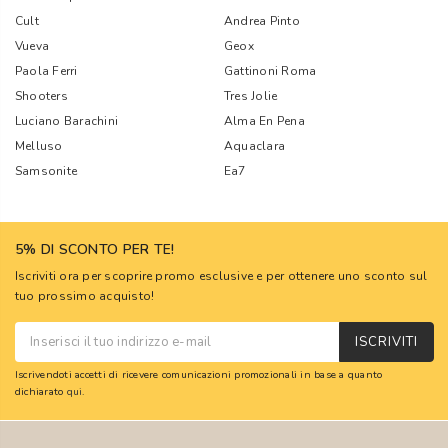
Cult
Andrea Pinto
Vueva
Geox
Paola Ferri
Gattinoni Roma
Shooters
Tres Jolie
Luciano Barachini
Alma En Pena
Melluso
Aquaclara
Samsonite
Ea7
5% DI SCONTO PER TE!
Iscriviti ora per scoprire promo esclusive e per ottenere uno sconto sul
tuo prossimo acquisto!
ISCRIVITI
Iscrivendoti accetti di ricevere comunicazioni promozionali in base a quanto
dichiarato
qui
.