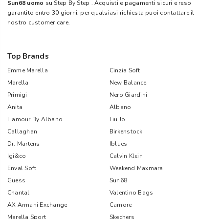
Sun68 uomo
su
Step By Step
. Acquisti e pagamenti sicuri e reso
garantito entro 30 giorni: per qualsiasi richiesta puoi contattare il
nostro customer care.
Top Brands
Emme Marella
Cinzia Soft
Marella
New Balance
Primigi
Nero Giardini
Anita
Albano
L'amour By Albano
Liu Jo
Callaghan
Birkenstock
Dr. Martens
Iblues
Igi&co
Calvin Klein
Enval Soft
Weekend Maxmara
Guess
Sun68
Chantal
Valentino Bags
AX Armani Exchange
Camore
Marella Sport
Skechers