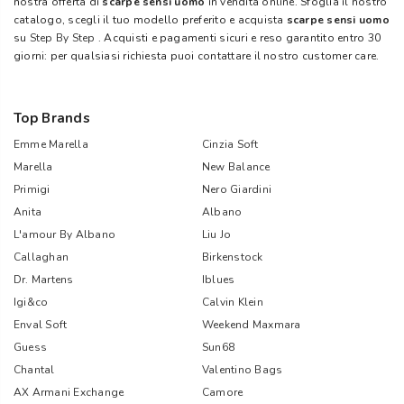
nostra offerta di
scarpe sensi uomo
in vendita online. Sfoglia il nostro
catalogo, scegli il tuo modello preferito e acquista
scarpe sensi uomo
su
Step By Step
. Acquisti e pagamenti sicuri e reso garantito entro 30
giorni: per qualsiasi richiesta puoi contattare il nostro customer care.
Top Brands
Emme Marella
Cinzia Soft
Marella
New Balance
Primigi
Nero Giardini
Anita
Albano
L'amour By Albano
Liu Jo
Callaghan
Birkenstock
Dr. Martens
Iblues
Igi&co
Calvin Klein
Enval Soft
Weekend Maxmara
Guess
Sun68
Chantal
Valentino Bags
AX Armani Exchange
Camore