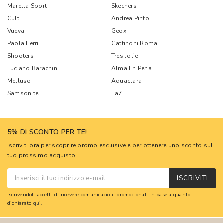
Marella Sport
Skechers
Cult
Andrea Pinto
Vueva
Geox
Paola Ferri
Gattinoni Roma
Shooters
Tres Jolie
Luciano Barachini
Alma En Pena
Melluso
Aquaclara
Samsonite
Ea7
5% DI SCONTO PER TE!
Iscriviti ora per scoprire promo esclusive e per ottenere uno sconto sul
tuo prossimo acquisto!
ISCRIVITI
Iscrivendoti accetti di ricevere comunicazioni promozionali in base a quanto
dichiarato
qui
.