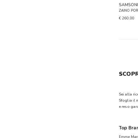
SAMSONI
ZAINO POR
€ 260,00
SCOPR
Sei alla ri
Sfoglia il
e reso gara
Top Bra
Emme Mare