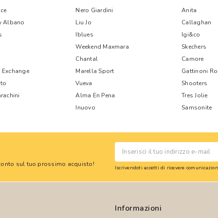
ce
Nero Giardini
Anita
y Albano
Liu Jo
Callaghan
s
Iblues
Igi&co
Weekend Maxmara
Skechers
Chantal
Camore
 Exchange
Marella Sport
Gattinoni R
nto
Vueva
Shooters
rachini
Alma En Pena
Tres Jolie
Inuovo
Samsonite
 sconto sul tuo prossimo acquisto!
Iscrivendoti accetti di ricevere comunicazi
Informazioni