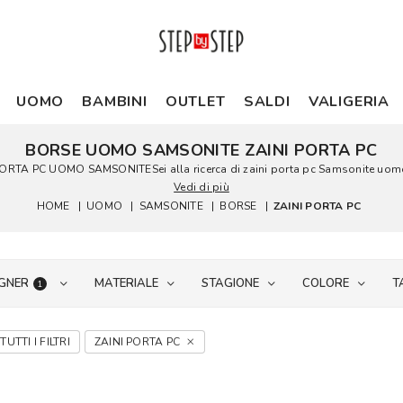
UOMO
BAMBINI
OUTLET
SALDI
VALIGERIA
BORSE UOMO SAMSONITE ZAINI PORTA PC
A PC UOMO SAMSONITESei alla ricerca di zaini porta pc Samsonite uomo a pr
Vedi di più
HOME
|
UOMO
|
SAMSONITE
|
BORSE
|
ZAINI PORTA PC
GNER
MATERIALE
STAGIONE
COLORE
T
1
TUTTI I FILTRI
ZAINI PORTA PC