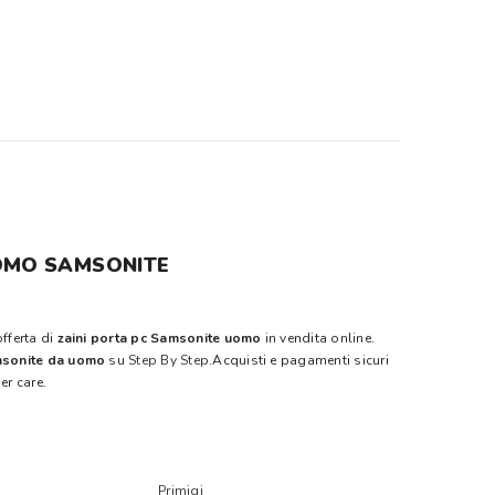
UOMO SAMSONITE
offerta di
zaini porta pc Samsonite uomo
in vendita online.
amsonite da uomo
su
Step By Step
.Acquisti e pagamenti sicuri
er care.
Primigi