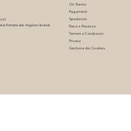
Chi Siamo
Pagamenti
Spedizioni
zzo!
ria firmate dai migliori brand.
Reso e Recesso
Termini e Condizioni
!
Privacy
Gestione dei Cookies
© 2026 PASCALI S.R.L. - P.I. 04850000755
WEB AGENCY
SYFER