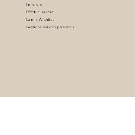
I miei ordini
Effettua un reso
La mia Wishlist
Gestione dei dati personali