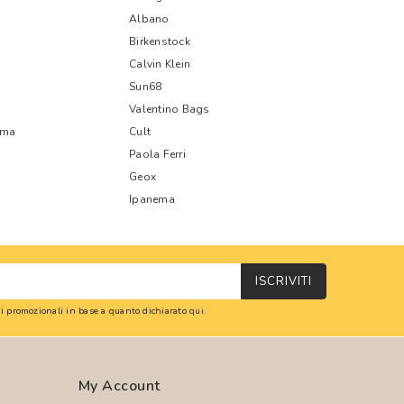
Albano
Birkenstock
Calvin Klein
Sun68
Valentino Bags
oma
Cult
Paola Ferri
Geox
Ipanema
ISCRIVITI
oni promozionali in base a quanto dichiarato
qui
.
My Account