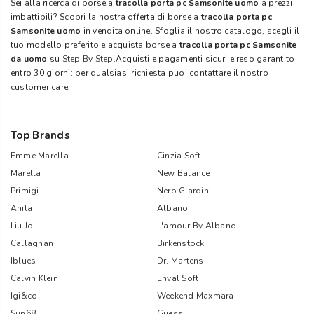
Sei alla ricerca di borse a
tracolla porta pc Samsonite uomo
a prezzi
imbattibili? Scopri la nostra offerta di borse a
tracolla porta pc
Samsonite uomo
in vendita online. Sfoglia il nostro catalogo, scegli il
tuo modello preferito e acquista borse a
tracolla porta pc Samsonite
da uomo
su
Step By Step
.Acquisti e pagamenti sicuri e reso garantito
entro 30 giorni: per qualsiasi richiesta puoi contattare il nostro
customer care.
Top Brands
Emme Marella
Cinzia Soft
Marella
New Balance
Primigi
Nero Giardini
Anita
Albano
Liu Jo
L'amour By Albano
Callaghan
Birkenstock
Iblues
Dr. Martens
Calvin Klein
Enval Soft
Igi&co
Weekend Maxmara
Sun68
Guess