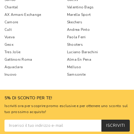
Chantal
Valentino Bags
AX Armani Exchange
Marella Sport
Camore
Skechers
Cult
Andrea Pinto
Vueva
Paola Ferri
Geox
Shooters
Tres Jolie
Luciano Barachini
Gattinoni Roma
Alma En Pena
Aquaclara
Melluso
Inuovo
Samsonite
5% DI SCONTO PER TE!
Iscriviti ora per scoprire promo esclusive e per ottenere uno sconto sul
tuo prossimo acquisto!
ISCRIVITI