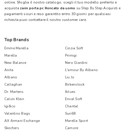
online. Sfoglia il nostro catalogo, scegli il tuo modello preferito e
acquista
zaini porta pc Roncato da uomo
su
Step By Step
.Acquisti e
pagamenti sicuri e reso garantito entro 30 giorni: per qualsiasi
richiesta puoi contattare il nostro customer care.
Top Brands
Emme Marella
Cinzia Soft
Marella
Primigi
New Balance
Nero Giardini
Anita
L'amour By Albano
Albano
Liu Jo
Callaghan
Birkenstock
Dr. Martens
Iblues
Calvin Klein
Enval Soft
Igi&co
Chantal
Valentino Bags
Sun68
AX Armani Exchange
Marella Sport
Skechers
Camore