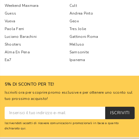
Weekend Maxmara
Cult
Guess
Andrea Pinto
Vueva
Geox
Paola Ferri
Tres Jolie
Luciano Barachini
Gattinoni Roma
Shooters
Melluso
Alma En Pena
Samsonite
Ea7
Ipanema
5% DI SCONTO PER TE!
Iscriviti ora per scoprire promo esclusive e per ottenere uno sconto sul
tuo prossimo acquisto!
ISCRIVITI
Iscrivendoti accetti di ricevere comunicazioni promozionali in base a quanto
dichiarato
qui
.