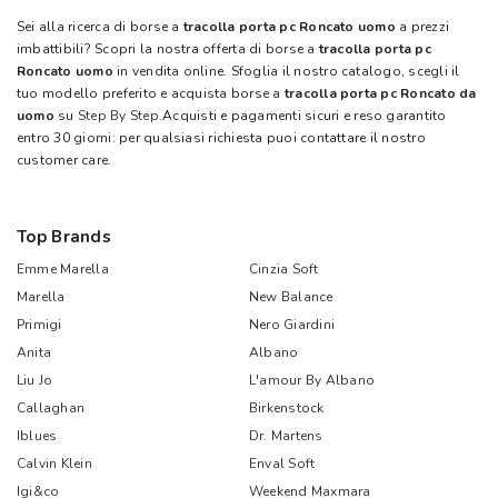
Sei alla ricerca di borse a
tracolla porta pc Roncato uomo
a prezzi
imbattibili? Scopri la nostra offerta di borse a
tracolla porta pc
Roncato uomo
in vendita online. Sfoglia il nostro catalogo, scegli il
tuo modello preferito e acquista borse a
tracolla porta pc Roncato da
uomo
su
Step By Step
.Acquisti e pagamenti sicuri e reso garantito
entro 30 giorni: per qualsiasi richiesta puoi contattare il nostro
customer care.
Top Brands
Emme Marella
Cinzia Soft
Marella
New Balance
Primigi
Nero Giardini
Anita
Albano
Liu Jo
L'amour By Albano
Callaghan
Birkenstock
Iblues
Dr. Martens
Calvin Klein
Enval Soft
Igi&co
Weekend Maxmara