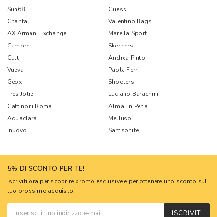
Sun68
Guess
Chantal
Valentino Bags
AX Armani Exchange
Marella Sport
Camore
Skechers
Cult
Andrea Pinto
Vueva
Paola Ferri
Geox
Shooters
Tres Jolie
Luciano Barachini
Gattinoni Roma
Alma En Pena
Aquaclara
Melluso
Inuovo
Samsonite
5% DI SCONTO PER TE!
Iscriviti ora per scoprire promo esclusive e per ottenere uno sconto sul
tuo prossimo acquisto!
ISCRIVITI