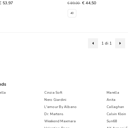
€ 53,97
€ 44,50
€ 89,00
40
1 di 1
nds
lla
Cinzia Soft
Marella
Nero Giardini
Anita
L'amour By Albano
Callaghan
Dr. Martens
Calvin Klein
Weekend Maxmara
Sun68