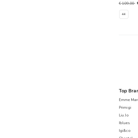
€ 109,00
44
Top Bra
Emme Mare
Primigi
Liu Jo
Iblues
Igi&co