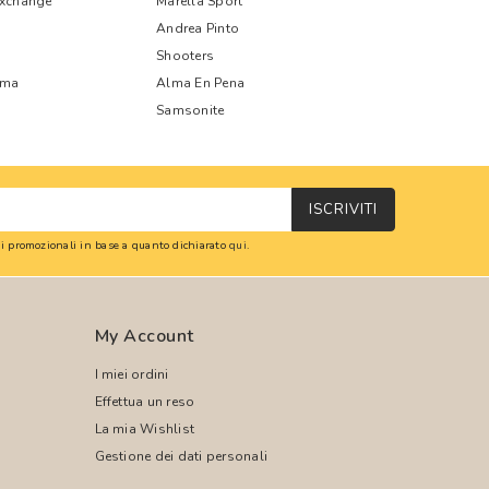
Exchange
Marella Sport
Andrea Pinto
Shooters
oma
Alma En Pena
Samsonite
ISCRIVITI
oni promozionali in base a quanto dichiarato
qui
.
My Account
I miei ordini
Effettua un reso
La mia Wishlist
Gestione dei dati personali