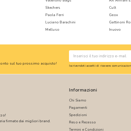
Valentino Bags
AX Armani 
Skechers
Cult
Paola Ferri
Geox
Luciano Barachini
Gattinoni R
Melluso
Inuovo
 sconto sul tuo prossimo acquisto!
Iscrivendoti accetti di ricevere comunicazi
Informazioni
Chi Siamo
Pagamenti
Spedizioni
zzo!
ria firmate dai migliori brand.
Reso e Recesso
Termini e Condizioni