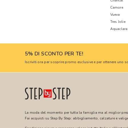
Chantal
Camore
Vueva
Tres Jolie
Aquaclara
5% DI SCONTO PER TE!
Iscriviti ora per scoprire promo esclusive e per ottenere uno
La moda del momento per tutta la famiglia ma al miglior pre
Fai acquisti su Step By Step: abbigliamento, calzature e valige