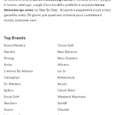
il nostro catalogo, scegli il tuo modello preferito e acquista
borse
Momodesign uomo
su
Step By Step
. Acquisti e pagamenti sicuri e reso
garantito entro 30 giorni: per qualsiasi richiesta puoi contattare il
nostro customer care.
Top Brands
Emme Marella
Cinzia Soft
Marella
New Balance
Primigi
Nero Giardini
Anita
Albano
L'amour By Albano
Liu Jo
Callaghan
Birkenstock
Dr. Martens
Iblues
Igi&co
Calvin Klein
Enval Soft
Weekend Maxmara
Skechers
Sun68
Guess
Chantal