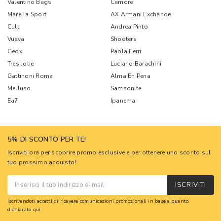
Valentino Bags
Camore
Marella Sport
AX Armani Exchange
Cult
Andrea Pinto
Vueva
Shooters
Geox
Paola Ferri
Tres Jolie
Luciano Barachini
Gattinoni Roma
Alma En Pena
Melluso
Samsonite
Ea7
Ipanema
5% DI SCONTO PER TE!
Iscriviti ora per scoprire promo esclusive e per ottenere uno sconto sul
tuo prossimo acquisto!
ISCRIVITI
Iscrivendoti accetti di ricevere comunicazioni promozionali in base a quanto
dichiarato
qui
.