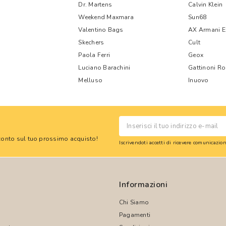
Dr. Martens
Calvin Klein
Weekend Maxmara
Sun68
Valentino Bags
AX Armani 
Skechers
Cult
Paola Ferri
Geox
Luciano Barachini
Gattinoni R
Melluso
Inuovo
 sconto sul tuo prossimo acquisto!
Iscrivendoti accetti di ricevere comunicazi
Informazioni
Chi Siamo
Pagamenti