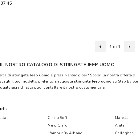
 37,45
1 di 1
 IL NOSTRO CATALOGO DI STRINGATE JEEP UOMO
cerca di
stringate Jeep uomo
a prezzi vantaggiosi? Scopri la nostra offerta di
scegli il tuo modello preferito e acquista
stringate Jeep uomo
su
Step By St
 qualsiasi richiesta puoi contattare il nostro customer care.
nds
lla
Cinzia Soft
Marella
Nero Giardini
Anita
L'amour By Albano
Callaghan