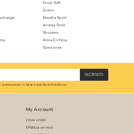
Enval Soft
Guess
Exchange
Marella Sport
Andrea Pinto
Shooters
oma
Alma En Pena
Samsonite
ISCRIVITI
oni promozionali in base a quanto dichiarato
qui
.
My Account
I miei ordini
Effettua un reso