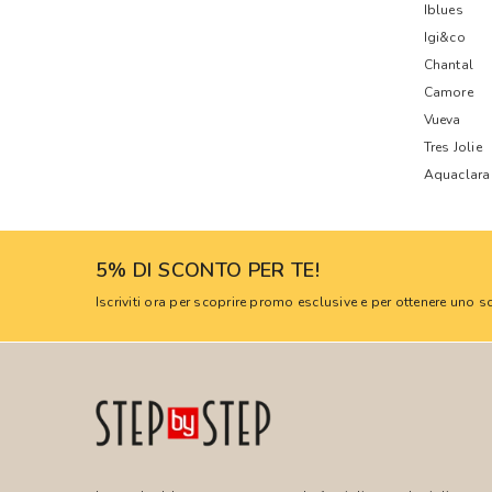
Iblues
Igi&co
Chantal
Camore
Vueva
Tres Jolie
Aquaclara
5% DI SCONTO PER TE!
Iscriviti ora per scoprire promo esclusive e per ottenere uno