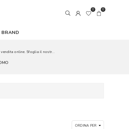
0
0
BRAND
endita online. Sfoglia il nostr...
UOMO