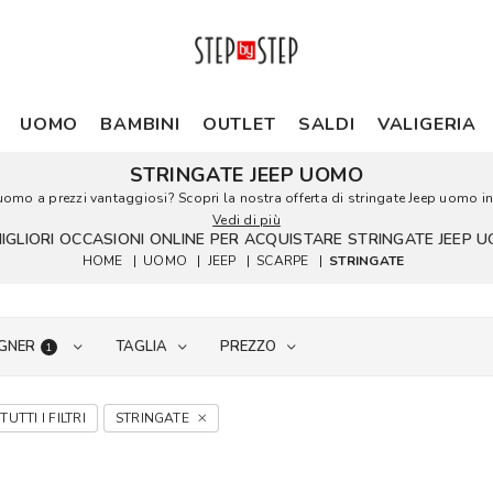
UOMO
BAMBINI
OUTLET
SALDI
VALIGERIA
STRINGATE JEEP UOMO
p uomo a prezzi vantaggiosi? Scopri la nostra offerta di stringate Jeep uomo in v
Vedi di più
MIGLIORI OCCASIONI ONLINE PER ACQUISTARE STRINGATE JEEP 
HOME
|
UOMO
|
JEEP
|
SCARPE
|
STRINGATE
GNER
TAGLIA
PREZZO
1
TUTTI I FILTRI
STRINGATE