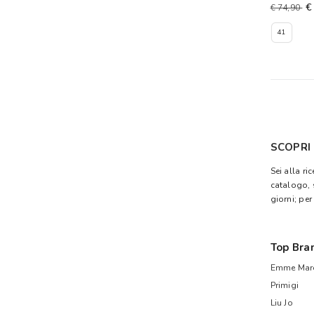
€
€ 74,90
41
SCOPRI
Sei alla ri
catalogo, 
giorni; per
Top Bra
Emme Mare
Primigi
Liu Jo