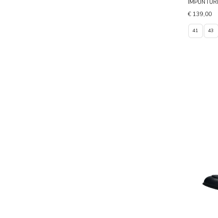
IMPUNTUR
€ 139,00
41
43