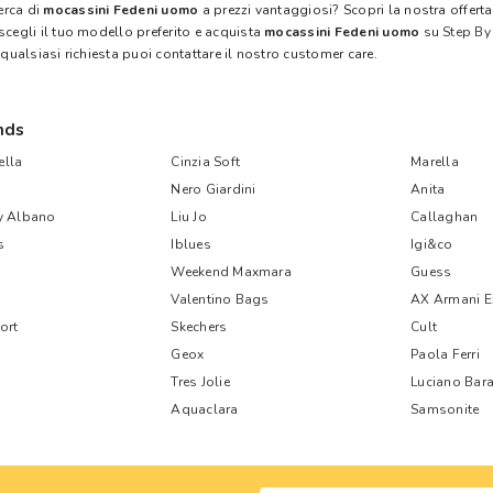
cerca di
mocassini Fedeni uomo
a prezzi vantaggiosi? Scopri la nostra offert
scegli il tuo modello preferito e acquista
mocassini Fedeni uomo
su
Step By
 qualsiasi richiesta puoi contattare il nostro customer care.
nds
lla
Cinzia Soft
Marella
Nero Giardini
Anita
y Albano
Liu Jo
Callaghan
s
Iblues
Igi&co
Weekend Maxmara
Guess
Valentino Bags
AX Armani 
ort
Skechers
Cult
Geox
Paola Ferri
Tres Jolie
Luciano Bara
Aquaclara
Samsonite