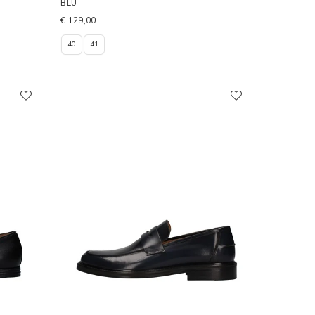
BLU
€ 129,00
40
41