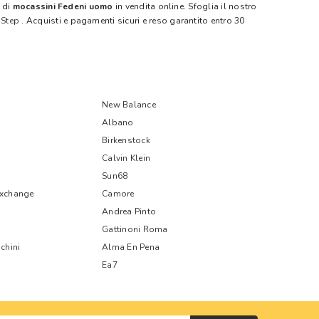
a di
mocassini Fedeni uomo
in vendita online. Sfoglia il nostro
 Step
. Acquisti e pagamenti sicuri e reso garantito entro 30
New Balance
Albano
Birkenstock
Calvin Klein
Sun68
Exchange
Camore
Andrea Pinto
Gattinoni Roma
chini
Alma En Pena
Ea7