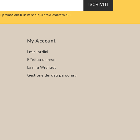
ISCRIVITI
oni promozionali in base a quanto dichiarato
qui
.
My Account
I miei ordini
Effettua un reso
La mia Wishlist
Gestione dei dati personali