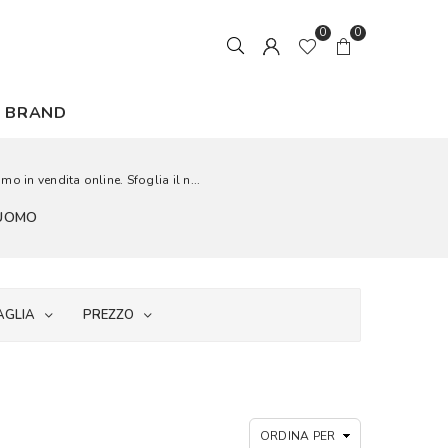
0
0
BRAND
 in vendita online. Sfoglia il n...
 UOMO
AGLIA
PREZZO