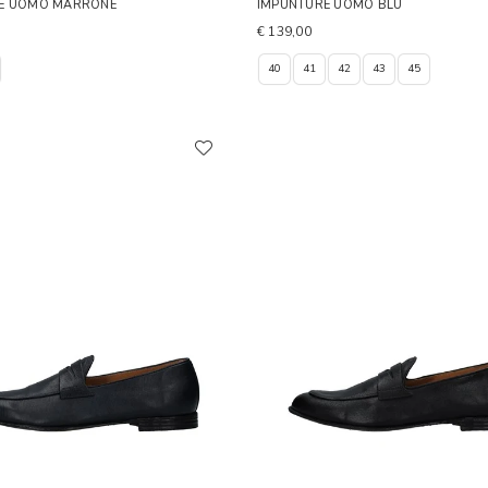
E UOMO MARRONE
IMPUNTURE UOMO BLU
€ 139,00
40
41
42
43
45