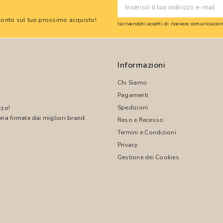
 sconto sul tuo prossimo acquisto!
Iscrivendoti accetti di ricevere comunicazi
Informazioni
Chi Siamo
Pagamenti
Spedizioni
zzo!
ria firmate dai migliori brand.
Reso e Recesso
Termini e Condizioni
!
Privacy
Gestione dei Cookies