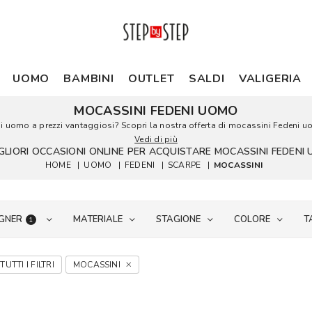
UOMO
BAMBINI
OUTLET
SALDI
VALIGERIA
MOCASSINI FEDENI UOMO
ni uomo a prezzi vantaggiosi? Scopri la nostra offerta di mocassini Fedeni uomo
Vedi di più
IGLIORI OCCASIONI ONLINE PER ACQUISTARE MOCASSINI FEDENI
HOME
|
UOMO
|
FEDENI
|
SCARPE
|
MOCASSINI
GNER
MATERIALE
STAGIONE
COLORE
T
1
TUTTI I FILTRI
MOCASSINI