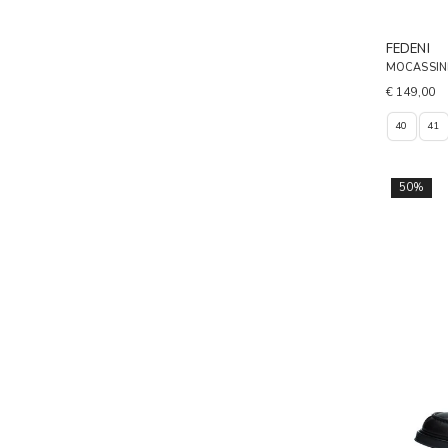
FEDENI
MOCASSINI
€ 149,00
40
41
50%