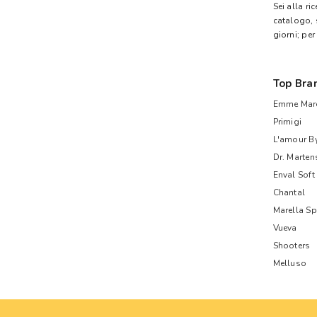
Sei alla ri
catalogo, 
giorni; per
Top Bra
Emme Mare
Primigi
L'amour B
Dr. Marten
Enval Soft
Chantal
Marella Sp
Vueva
Shooters
Melluso