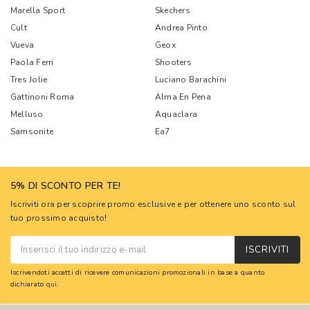
Marella Sport
Skechers
Cult
Andrea Pinto
Vueva
Geox
Paola Ferri
Shooters
Tres Jolie
Luciano Barachini
Gattinoni Roma
Alma En Pena
Melluso
Aquaclara
Samsonite
Ea7
5% DI SCONTO PER TE!
Iscriviti ora per scoprire promo esclusive e per ottenere uno sconto sul
tuo prossimo acquisto!
ISCRIVITI
Iscrivendoti accetti di ricevere comunicazioni promozionali in base a quanto
dichiarato
qui
.