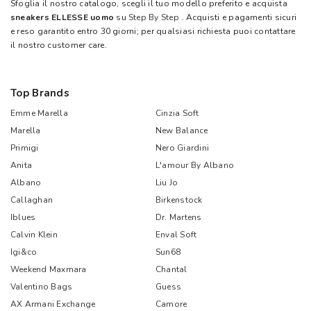
Sfoglia il nostro catalogo, scegli il tuo modello preferito e acquista
sneakers ELLESSE uomo
su
Step By Step
. Acquisti e pagamenti sicuri
e reso garantito entro 30 giorni; per qualsiasi richiesta puoi contattare
il nostro customer care.
Top Brands
Emme Marella
Cinzia Soft
Marella
New Balance
Primigi
Nero Giardini
Anita
L'amour By Albano
Albano
Liu Jo
Callaghan
Birkenstock
Iblues
Dr. Martens
Calvin Klein
Enval Soft
Igi&co
Sun68
Weekend Maxmara
Chantal
Valentino Bags
Guess
AX Armani Exchange
Camore