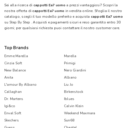
Sei alla ricerca di
cappotti Ea7 uomo
a prezzi vantaggiosi? Scopri la
nostra offerta di
cappotti Ea7 uomo
in vendita online. Sfoglia il nostro
catalogo, scegli il tuo modello preferito e acquista
cappotti Ea7 uomo
su
Step By Step
. Acquisti e pagamenti sicuri e reso garantito entro 30
giorni; per qualsiasi richiesta puoi contattare il nostro customer care.
Top Brands
Emme Marella
Marella
Cinzia Soft
Primigi
New Balance
Nero Giardini
Anita
Albano
L'amour By Albano
Liu Jo
Callaghan
Birkenstock
Dr. Martens
Iblues
Igi&co
Calvin Klein
Enval Soft
Weekend Maxmara
Skechers
Sun68
Guess
Chantal