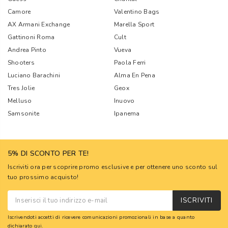
Camore
Valentino Bags
AX Armani Exchange
Marella Sport
Gattinoni Roma
Cult
Andrea Pinto
Vueva
Shooters
Paola Ferri
Luciano Barachini
Alma En Pena
Tres Jolie
Geox
Melluso
Inuovo
Samsonite
Ipanema
5% DI SCONTO PER TE!
Iscriviti ora per scoprire promo esclusive e per ottenere uno sconto sul
tuo prossimo acquisto!
ISCRIVITI
Iscrivendoti accetti di ricevere comunicazioni promozionali in base a quanto
dichiarato
qui
.