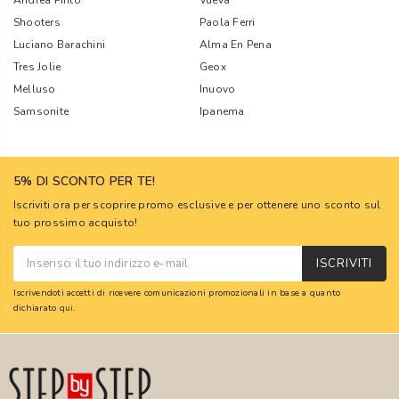
Andrea Pinto
Vueva
Shooters
Paola Ferri
Luciano Barachini
Alma En Pena
Tres Jolie
Geox
Melluso
Inuovo
Samsonite
Ipanema
5% DI SCONTO PER TE!
Iscriviti ora per scoprire promo esclusive e per ottenere uno sconto sul
tuo prossimo acquisto!
ISCRIVITI
Iscrivendoti accetti di ricevere comunicazioni promozionali in base a quanto
dichiarato
qui
.