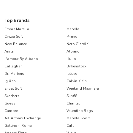
Top Brands
Emme Marella
Marella
Cinzia Soft
Primigi
New Balance
Nero Giardini
Anita
Albano
L'amour By Albano
Liu Jo
Callaghan
Birkenstock
Dr. Martens
Iblues
Igi&co
Calvin Klein
Enval Soft
Weekend Maxmara
Skechers
Sun68
Guess
Chantal
Camore
Valentino Bags
AX Armani Exchange
Marella Sport
Gattinoni Roma
Cult