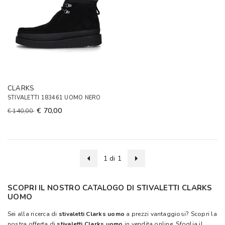
CLARKS
STIVALETTI 183461 UOMO NERO
€ 70,00
€ 140,00
1 di 1
SCOPRI IL NOSTRO CATALOGO DI STIVALETTI CLARKS
UOMO
Sei alla ricerca di
stivaletti Clarks uomo
a prezzi vantaggiosi? Scopri la
nostra offerta di
stivaletti Clarks uomo
in vendita online. Sfoglia il