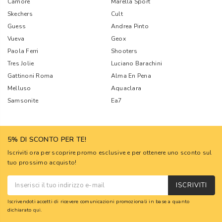
Camore
Marella Sport
Skechers
Cult
Guess
Andrea Pinto
Vueva
Geox
Paola Ferri
Shooters
Tres Jolie
Luciano Barachini
Gattinoni Roma
Alma En Pena
Melluso
Aquaclara
Samsonite
Ea7
5% DI SCONTO PER TE!
Iscriviti ora per scoprire promo esclusive e per ottenere uno sconto sul
tuo prossimo acquisto!
ISCRIVITI
Iscrivendoti accetti di ricevere comunicazioni promozionali in base a quanto
dichiarato
qui
.