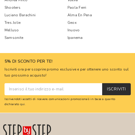
Andrea Pinto
Vueva
Shooters
Paola Ferri
Luciano Barachini
Alma En Pena
Tres Jolie
Geox
Melluso
Inuovo
Samsonite
Ipanema
5% DI SCONTO PER TE!
Iscriviti ora per scoprire promo esclusive e per ottenere uno sconto sul
tuo prossimo acquisto!
ISCRIVITI
Iscrivendoti accetti di ricevere comunicazioni promozionali in base a quanto
dichiarato
qui
.