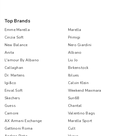
Top Brands
Emme Marella
Marella
Cinzia Soft
Primigi
New Balance
Nero Giardini
Anita
Albano
L'amour By Albano
Liu Jo
Callaghan
Birkenstock
Dr. Martens
Iblues
Igi&co
Calvin Klein
Enval Soft
Weekend Maxmara
Skechers
Sun68
Guess
Chantal
Camore
Valentino Bags
AX Armani Exchange
Marella Sport
Gattinoni Roma
Cult