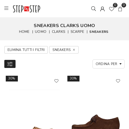
0
0
SNEAKERS CLARKS UOMO
HOME
|
UOMO
|
CLARKS
|
SCARPE
|
SNEAKERS
ELIMINA TUTTI I FILTRI
SNEAKERS
30%
30%