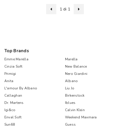
1 di 1
Top Brands
Emme Marella
Marella
Cinzia Soft
New Balance
Primigi
Nero Giardini
Anita
Albano
L'amour By Albano
Liu Jo
Callaghan
Birkenstock
Dr. Martens
Iblues
Igi&co
Calvin Klein
Enval Soft
Weekend Maxmara
Sun68
Guess