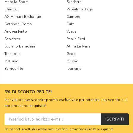
Marella Sport
Skechers
Chantal
Valentino Bags
AX Armani Exchange
Camore
Gattinoni Roma
Cult
Andrea Pinto
Vueva
Shooters
Paola Ferri
Luciano Barachini
Alma En Pena
Tres Jolie
Geox
Melluso
Inuovo
Samsonite
Ipanema
5% DI SCONTO PER TE!
Iscriviti ora per scoprire promo esclusive e per ottenere uno sconto sul
tuo prossimo acquisto!
ISCRIVITI
Iscrivendoti accetti di ricevere comunicazioni promozionali in base a quanto