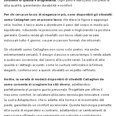
sinonimo di qualità e artigianalità.
Ogni paio è realizzato con pelle di
alta qualità, garantendo durabilità e comfort.
Per chi cerca un tocco di eleganza in più, sono disponibili gli stivaletti
uomo Callaghan con un piccolo tacco
che eleva la figura e aggiunge
stile. Inoltre, il tacco aiuta a distribuire il peso del corpo in modo più
equilibrato, riducendo la pressione sui piedi e migliorando la postura
generale. Questo rende gli stivaletti con tacco ideali per essere
indossati tutto il giorno, sia per occasioni formali che informali.
Gli stivaletti uomo Callaghan non sono solo pratici, ma anche
estremamente versatili. Il design classico e senza tempo li rende adatti
a qualsiasi occasione, dal lavoro alle uscite serali. La pelle di alta
qualità e i dettagli accurati, come le cuciture rinforzate e le finiture
eleganti, conferiscono a questi stivaletti un aspetto raffinato.
Inoltre, la varietà di modelli disponibili di stivaletti Callaghan da
uomo consente di scegliere tra stili diversi
, adattandosi
perfettamente al proprio gusto personale. Progettate per offrire il
massimo comfort, le calzature utilizzano tecnologie innovative, come
la suola Adaptaction, che si adatta alla forma e al movimento del
piede, garantendo un comfort eccezionale. Questa tecnologia permette
alla suola di espandersi e contrarsi, adattandosi ai cambiamenti di
pressione e offrendo una camminata più naturale e confortevole.