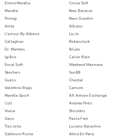
Emme Marella
Cinzia Soft
Marella
New Balance
Primigi
Nero Giardini
Anita
Albano
L'amour By Albano
Liu Jo
Callaghan
Birkenstock
Dr. Martens
Iblues
Igi&co
Calvin Klein
Enval Soft
Weekend Maxmara
Skechers
Sun68
Guess
Chantal
Valentino Bags
Camore
Marella Sport
AX Armani Exchange
Cult
Andrea Pinto
Vueva
Shooters
Geox
Paola Ferri
Tres Jolie
Luciano Barachini
Gattinoni Roma
Alma En Pena